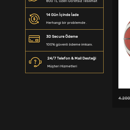
800 TL Üzeri Ücretsiz Teslimat
Beyzbol Sopası
14 Gün İçinde İade
Dalış Aksesuarları
Herhangi bir problemde .
Denge Tahtası
3D Secure Ödeme
Sporcu Saç Bandı
100% güvenli ödeme imkanı.
Kamp Matarası
24/7 Telefon & Mail Desteği
Boyunluk
Müşteri Hizmetleri
Ağırlık Sehpaları
Spor T-Shirt
Spor Terlik
4.200
Yağmurluk&Rüzgarlık
Bandana