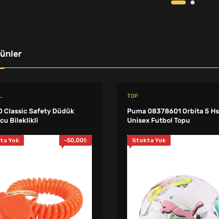
rünler
L
TOP
0 Classic Safety Düdük
Puma 08378601 Orbita 5 Hs
u Bileklikli
Unisex Futbol Topu
ta Yok
-
50,00
₺
Stokta Yok