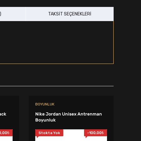
)
TAKSIT SEÇENEKLERI
BOYUNLUK
BOYU
ack
Nike Jordan Unisex Antrenman
Nike 
Boyunluk
Boyu
0,00
₺
Stokta Yok
-
100,00
₺
Sto