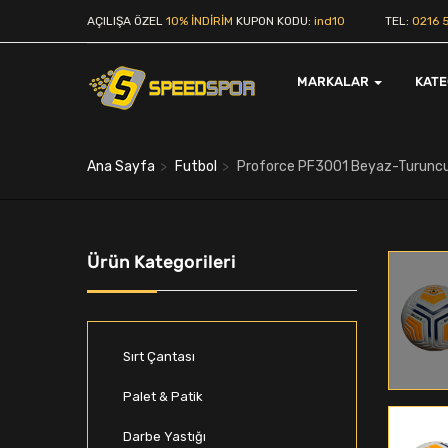
AÇILIŞA ÖZEL
10% İNDİRİM
KUPON KODU:
ind10
TEL:
0216 5
MARKALAR
KAT
Ana Sayfa
Futbol
Proforce PF3001 Beyaz-Turuncu
Ürün Kategorileri
Sırt Çantası
Palet & Patik
Darbe Yastığı