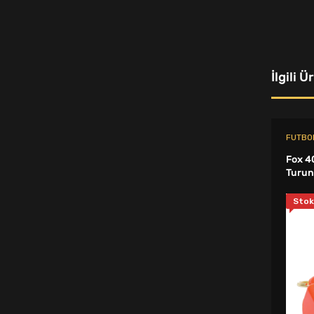
Şişme Yataklar - Koltuklar
Eldiven
Sıcak Su Torbası ve Isıtıcı Ped
İlgili Ü
Beyzbol Topu
Büyük Beden Eşofman Takımı
FUTBO
Paten Aksesuarları
Fox 4
Saç Bandı
Turunc
Protein Shaker
Stok
Voleybol Dizlik
Kaykay
T-Shirt
Spor Şort