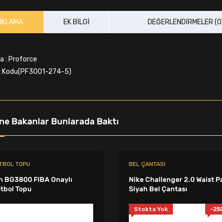
IKLAMA
EK BILGI
DEĞERLENDIRMELER (0
ka
:
Proforce
k Kodu(PF3001-274-5)
ne Bakanlar Bunlarada Baktı
TBOL TOPU
BEL ÇANTASI
n BG3800 FIBA Onaylı
Nike Challenger 2.0 Waist P
tbol Topu
Siyah Bel Çantası
Stokta Yok
-
25