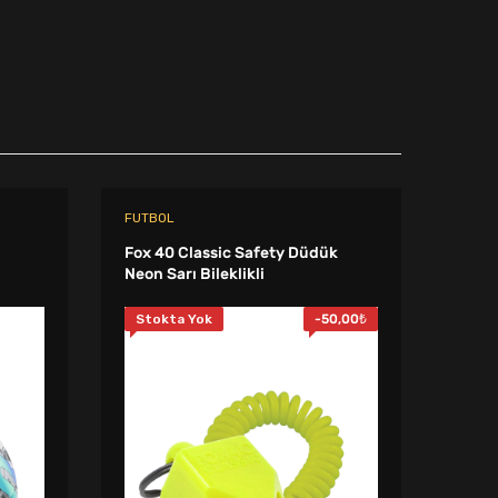
FUTBOL
FUTB
Fox 40 Classic Safety Düdük
Fox 4
Neon Sarı Bileklikli
Antr
Stokta Yok
-
50,00
₺
Sto