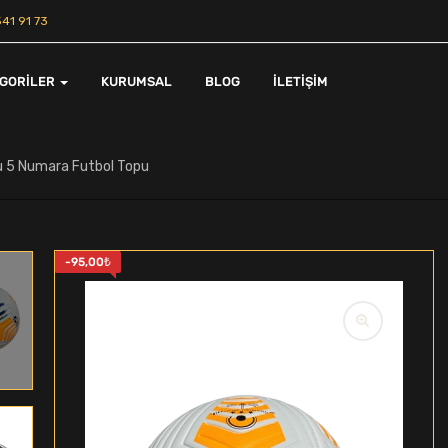
41 91 73
EGORILER
KURUMSAL
BLOG
İLETIŞIM
 5 Numara Futbol Topu
-
95,00
₺