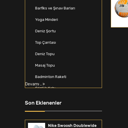
Barfiks ve Şınav Barları
Yoga Minderi
Deniz Şortu
Top Çantası
Deniz Topu
Masaj Topu
Badminton Raketi
Devamı ..
Gözlük Kabı
Beyzbol Seti
Son Eklenenler
Spor Softshell & Polar
Zıplama Kutusu
Nike Swoosh Doublewide