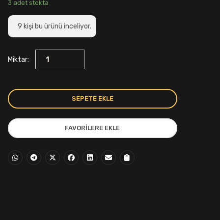
fiyat:
andaki
3 adet stokta
425,00₺.
fiyat:
9
kişi bu ürünü inceliyor.
330,00₺.
Miktar:
SEPETE EKLE
FAVORILERE EKLE