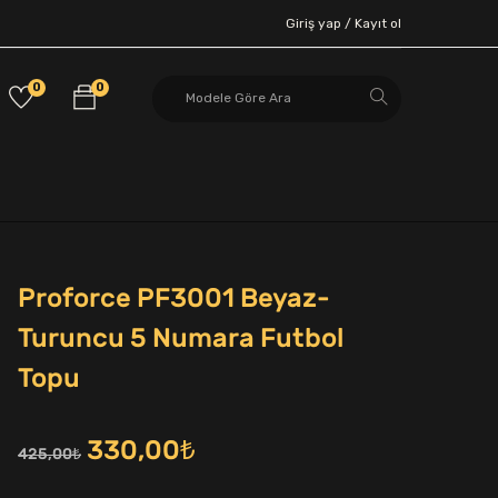
Giriş yap /
Kayıt ol
0
0
Proforce PF3001 Beyaz-
Turuncu 5 Numara Futbol
Topu
Orijinal
Şu
330,00
₺
425,00
₺