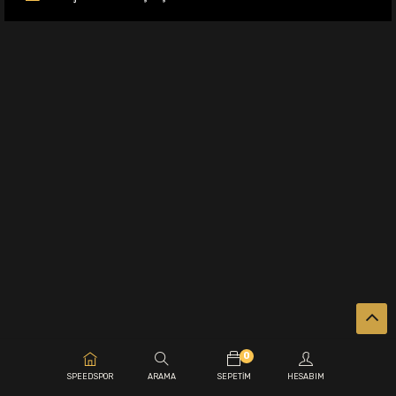
0
.
SPEEDSPOR
ARAMA
SEPETIM
HESABIM