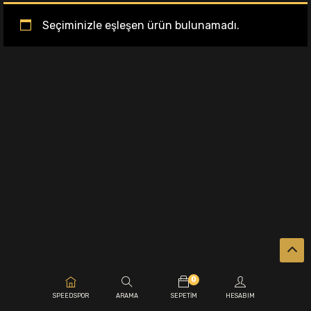
Seçiminizle eşleşen ürün bulunamadı.
0
.
SPEEDSPOR
ARAMA
SEPETIM
HESABIM