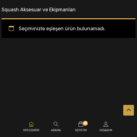
Squash Aksesuar ve Ekipmanları
Seçiminizle eşleşen ürün bulunamadı.
0
.
SPEEDSPOR
ARAMA
SEPETIM
HESABIM