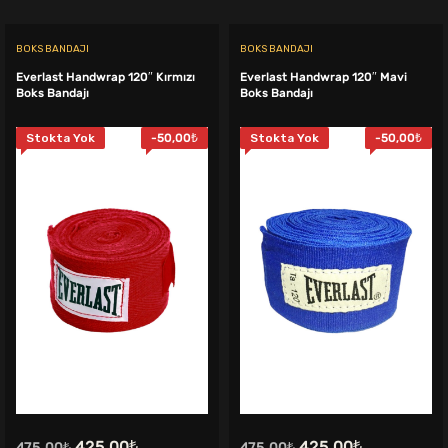
BOKS BANDAJI
BOKS BANDAJI
Everlast Handwrap 120″ Kırmızı
Everlast Handwrap 120″ Mavi
Boks Bandajı
Boks Bandajı
Stokta Yok
-
50,00
₺
Stokta Yok
-
50,00
₺
.
Orijinal
Şu
Orijinal
Şu
425,00
₺
425,00
₺
475,00
₺
475,00
₺