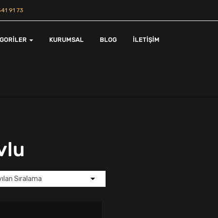
41 91 73
EGORILER
KURUMSAL
BLOG
İLETIŞIM
vlu