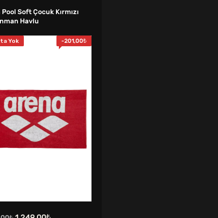
 Pool Soft Çocuk Kırmızı
nman Havlu
ta Yok
-
201,00
₺
Orijinal
Şu
1.249,00
₺
,00
₺