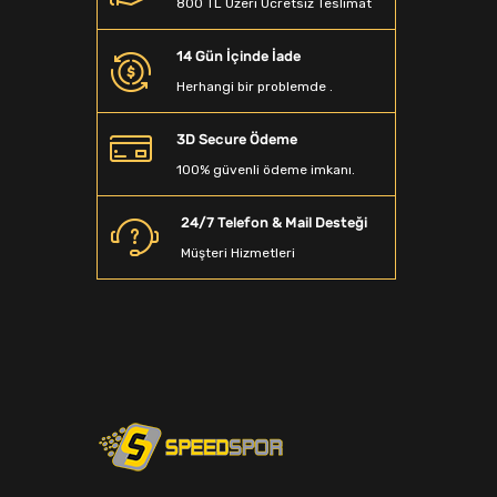
800 TL Üzeri Ücretsiz Teslimat
Beyzbol Sopası
14 Gün İçinde İade
Dalış Aksesuarları
Herhangi bir problemde .
Denge Tahtası
3D Secure Ödeme
Sporcu Saç Bandı
100% güvenli ödeme imkanı.
Kamp Matarası
24/7 Telefon & Mail Desteği
Boyunluk
Müşteri Hizmetleri
Ağırlık Sehpaları
Spor T-Shirt
Spor Terlik
Yağmurluk&Rüzgarlık
Bandana