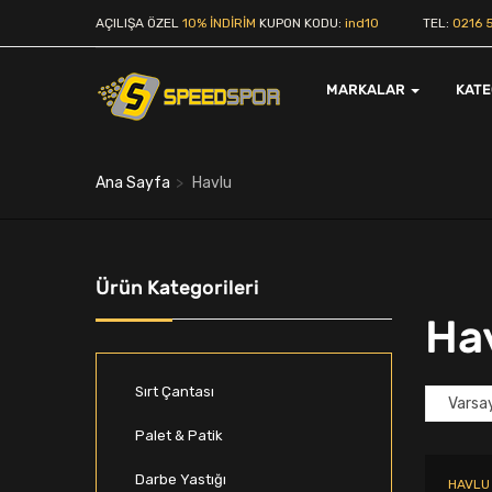
AÇILIŞA ÖZEL
10% İNDİRİM
KUPON KODU:
ind10
TEL:
0216 5
MARKALAR
KAT
Ana Sayfa
Havlu
Ürün Kategorileri
Ha
Sırt Çantası
Palet & Patik
Darbe Yastığı
HAVLU