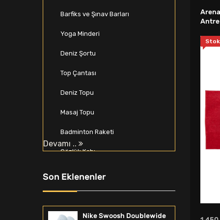
Arena
Barfiks ve Şınav Barları
Antre
Yoga Minderi
Stok
Deniz Şortu
Top Çantası
Deniz Topu
Masaj Topu
Badminton Raketi
Devamı ..
Gözlük Kabı
Beyzbol Seti
Son Eklenenler
Spor Softshell & Polar
Zıplama Kutusu
Nike Swoosh Doublewide
1.450