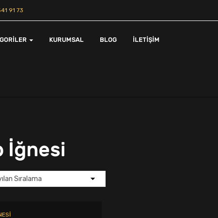
41 91 73
EGORILER
KURUMSAL
BLOG
İLETIŞIM
 İğnesi
NESI