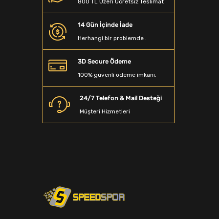
800 TL Üzeri Ücretsiz Teslimat
Beyzbol Sopası
14 Gün İçinde İade
Dalış Aksesuarları
Herhangi bir problemde .
Denge Tahtası
3D Secure Ödeme
Sporcu Saç Bandı
100% güvenli ödeme imkanı.
Kamp Matarası
24/7 Telefon & Mail Desteği
Boyunluk
Müşteri Hizmetleri
Ağırlık Sehpaları
Spor T-Shirt
Spor Terlik
Yağmurluk&Rüzgarlık
Bandana