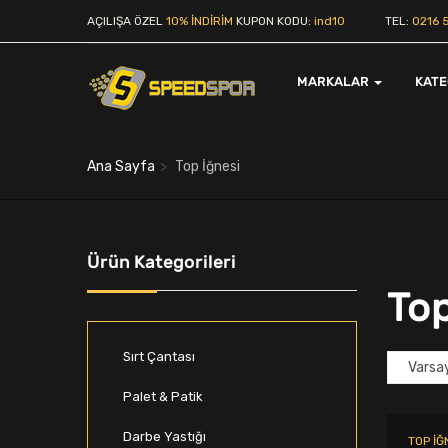
AÇILIŞA ÖZEL
10% İNDİRİM
KUPON KODU:
ind10
TEL:
0216 5
MARKALAR
KAT
Ana Sayfa
Top İğnesi
Ürün Kategorileri
Top
Sırt Çantası
Palet & Patik
Darbe Yastığı
TOP İĞ