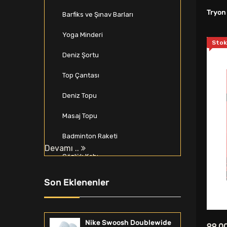
Tryon 
Barfiks ve Şınav Barları
Yoga Minderi
Stok
Deniz Şortu
Top Çantası
Deniz Topu
Masaj Topu
Badminton Raketi
Devamı ..
Gözlük Kabı
Beyzbol Seti
Son Eklenenler
Spor Softshell & Polar
Zıplama Kutusu
Nike Swoosh Doublewide
99,0