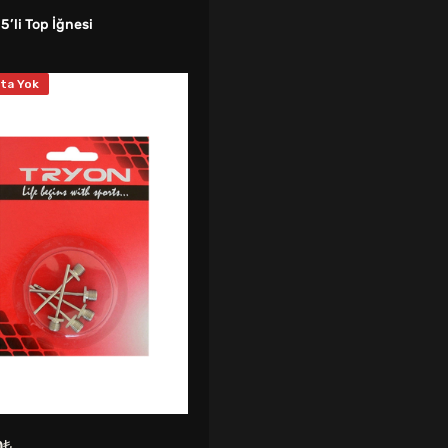
5’li Top İğnesi
ta Yok
0
₺