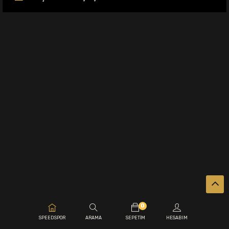
0
.
SPEEDSPOR
ARAMA
SEPETIM
HESABIM