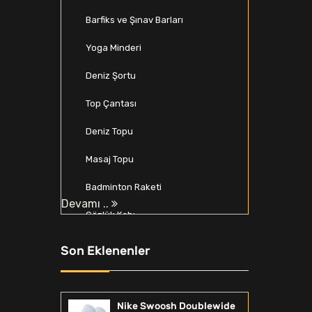
Barfiks ve Şınav Barları
Yoga Minderi
Deniz Şortu
Top Çantası
Deniz Topu
Masaj Topu
Badminton Raketi
Devamı ..
Gözlük Kabı
Beyzbol Seti
Son Eklenenler
Spor Softshell & Polar
Zıplama Kutusu
Nike Swoosh Doublewide