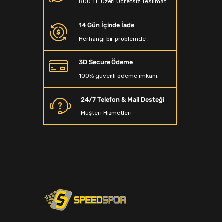
800 TL Üzeri Ücretsiz Teslimat
Beyzbol Sopası
14 Gün İçinde İade
Dalış Aksesuarları
Herhangi bir problemde .
Denge Tahtası
3D Secure Ödeme
Sporcu Saç Bandı
100% güvenli ödeme imkanı.
Kamp Matarası
24/7 Telefon & Mail Desteği
Boyunluk
Müşteri Hizmetleri
Ağırlık Sehpaları
Spor T-Shirt
Spor Terlik
Yağmurluk&Rüzgarlık
Bandana