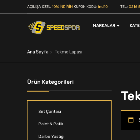
AÇILIŞA ÖZEL
10% İNDİRİM
KUPON KODU:
ind10
TEL:
0216 5
MARKALAR
KAT
Ana Sayfa
Tekme Lapası
Ürün Kategorileri
Te
Sırt Çantası
Palet & Patik
Darbe Yastığı