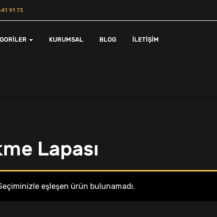
41 91 73
EGORILER
KURUMSAL
BLOG
İLETIŞIM
kme Lapası
Seçiminizle eşleşen ürün bulunamadı.