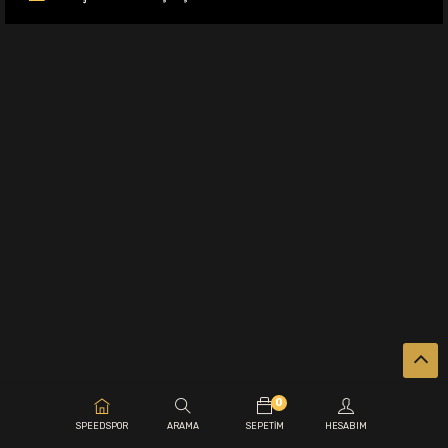
0
.
SPEEDSPOR
ARAMA
SEPETIM
HESABIM