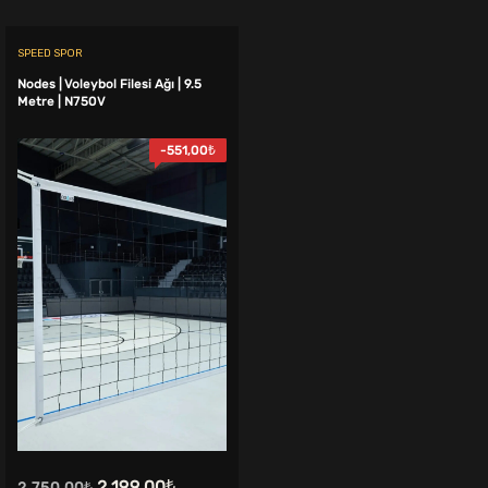
SPEED SPOR
Nodes | Voleybol Filesi Ağı | 9.5
Metre | N750V
-
551,00
₺
.
Orijinal
Şu
2.199,00
₺
2.750,00
₺