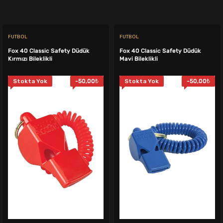
599,00₺.
fiyat:
599,00₺.
fiyat:
499,00₺.
499,00₺.
FUTBOL
FUTBOL
Fox 40 Classic Safety Düdük
Fox 40 Classic Safety Düdük
Kırmızı Bileklikli
Mavi Bileklikli
Stokta Yok
-
50,00
₺
Stokta Yok
-
50,00
₺