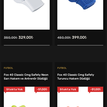
Orijinal
Şu
Orijinal
Şu
329,00
₺
399,00
₺
350,00
₺
450,00
₺
fiyat:
andaki
fiyat:
andaki
350,00₺.
fiyat:
450,00₺.
fiyat:
329,00₺.
399,00₺.
FUTBOL
FUTBOL
Fox 40 Classic Cmg Safety Neon
Fox 40 Classic Cmg Safety
Sarı Hakem ve Antrenör Düdüğü
Turuncu Hakem Düdüğü
Stokta Yok
-
51,00
₺
Stokta Yok
-
51,00
₺