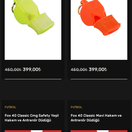
Orijinal
Şu
Orijinal
Şu
399,00
₺
399,00
₺
450,00
₺
450,00
₺
fiyat:
andaki
fiyat:
andaki
450,00₺.
fiyat:
450,00₺.
fiyat:
399,00₺.
399,00₺.
FUTBOL
FUTBOL
Fox 40 Classic Cmg Safety Yeşil
Fox 40 Classic Mavi Hakem ve
Hakem ve Antrenör Düdüğü
Antrenör Düdüğü