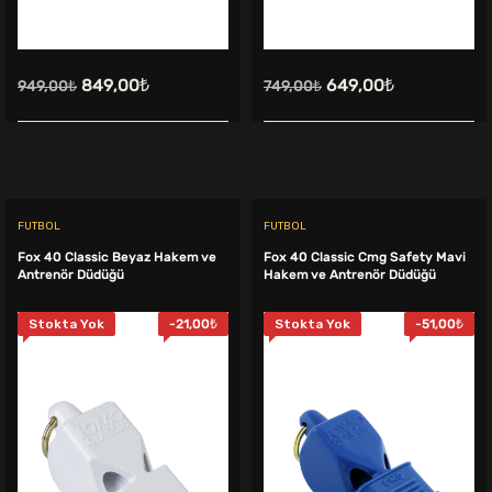
Orijinal
Şu
Orijinal
Şu
849,00
₺
649,00
₺
949,00
₺
749,00
₺
fiyat:
andaki
fiyat:
andaki
949,00₺.
fiyat:
749,00₺.
fiyat:
849,00₺.
649,00₺.
FUTBOL
FUTBOL
Fox 40 Classic Beyaz Hakem ve
Fox 40 Classic Cmg Safety Mavi
Antrenör Düdüğü
Hakem ve Antrenör Düdüğü
Stokta Yok
-
21,00
₺
Stokta Yok
-
51,00
₺