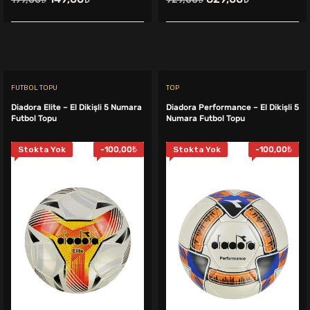
fiyat:
andaki
fiyat:
andaki
199,00₺.
fiyat:
929,00₺.
fiyat:
149,00₺.
829,00₺.
.
FUTBOL TOPU
TOP
Diadora Elite – El Dikişli 5 Numara
Diadora Performance – El Dikişli 5
Futbol Topu
Numara Futbol Topu
Stokta Yok
-
100,00
₺
Stokta Yok
-
100,00
₺
ki
:
9,00₺.