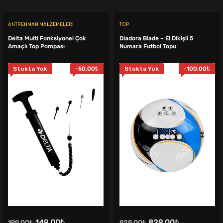
ANTRENMAN MALZEMELERI
TOP
Delta Multi Fonksiyonel Çok
Diadora Blade – El Dikişli 5
Amaçlı Top Pompası
Numara Futbol Topu
Stokta Yok
-
50,00
₺
Stokta Yok
-
100,00
₺
.
Orijinal
Şu
Orijinal
Şu
149,00
₺
829,00
₺
199,00
₺
929,00
₺