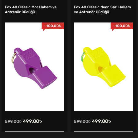
Fox 40 Classic Mor Hakem ve
Fox 40 Classic Neon Sarı Hakem
Antrenör Düdüğü
ve Antrenör Düdüğü
-
100,00
₺
-
100,00
₺
Orijinal
Şu
Orijinal
Şu
499,00
₺
499,00
₺
599,00
₺
599,00
₺
fiyat:
andaki
fiyat:
andaki