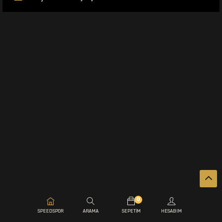
0
.
SPEEDSPOR
ARAMA
SEPETIM
HESABIM