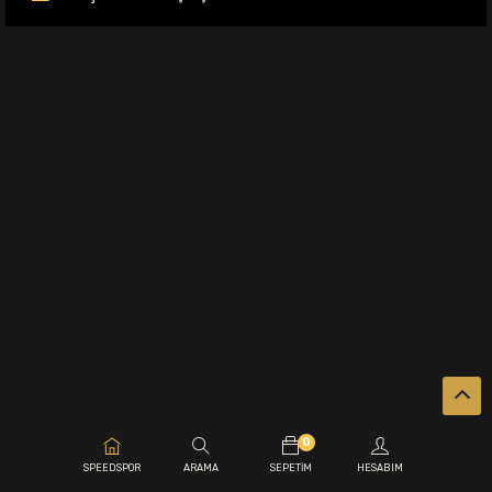
0
.
SPEEDSPOR
ARAMA
SEPETIM
HESABIM