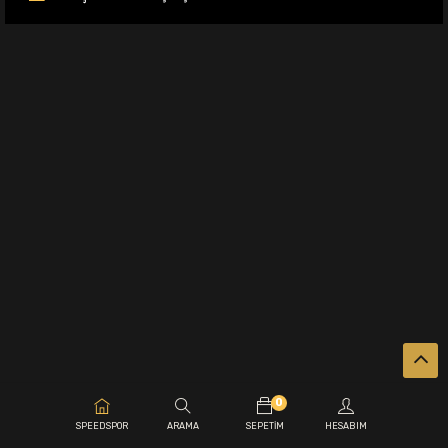
0
.
SPEEDSPOR
ARAMA
SEPETIM
HESABIM