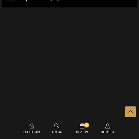
0
.
SPEEDSPOR
ARAMA
SEPETIM
HESABIM