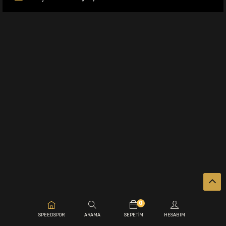
0
.
SPEEDSPOR
ARAMA
SEPETIM
HESABIM