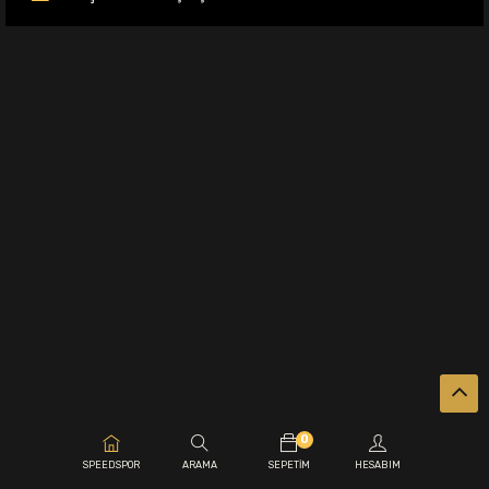
0
.
SPEEDSPOR
ARAMA
SEPETIM
HESABIM