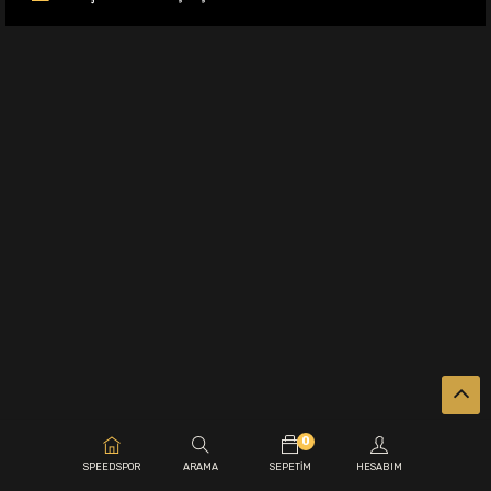
0
.
SPEEDSPOR
ARAMA
SEPETIM
HESABIM