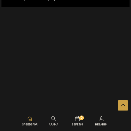
0
.
SPEEDSPOR
ARAMA
SEPETIM
HESABIM