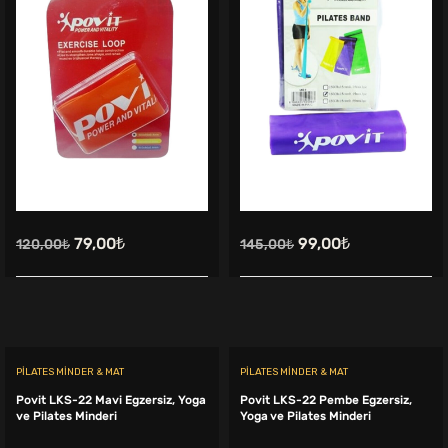
Orijinal
Şu
Orijinal
Şu
79,00
₺
99,00
₺
120,00
₺
145,00
₺
fiyat:
andaki
fiyat:
andaki
120,00₺.
fiyat:
145,00₺.
fiyat:
79,00₺.
99,00₺.
PILATES MINDER & MAT
PILATES MINDER & MAT
Povit LKS-22 Mavi Egzersiz, Yoga
Povit LKS-22 Pembe Egzersiz,
ve Pilates Minderi
Yoga ve Pilates Minderi