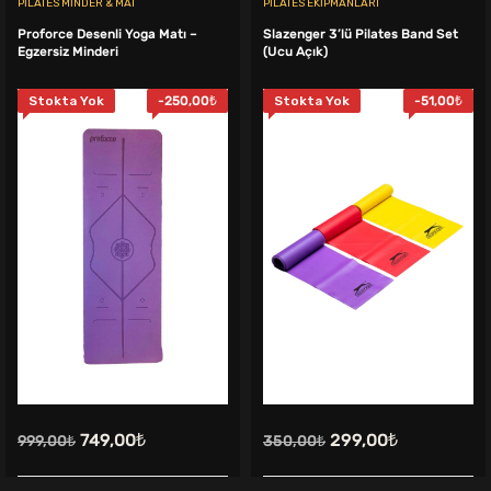
PILATES MINDER & MAT
PILATES EKIPMANLARI
Proforce Desenli Yoga Matı –
Slazenger 3’lü Pilates Band Set
Egzersiz Minderi
(Ucu Açık)
Stokta Yok
-
250,00
₺
Stokta Yok
-
51,00
₺
Orijinal
Şu
Orijinal
Şu
749,00
₺
299,00
₺
999,00
₺
350,00
₺
fiyat:
andaki
fiyat:
andaki