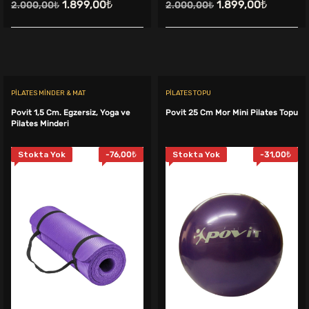
Orijinal
Şu
Orijinal
Şu
1.899,00
₺
1.899,00
₺
2.000,00
₺
2.000,00
₺
fiyat:
andaki
fiyat:
andaki
2.000,00₺.
fiyat:
2.000,00₺.
fiyat:
.
1.899,00₺.
1.899,00
PILATES MINDER & MAT
PILATES TOPU
Povit 1,5 Cm. Egzersiz, Yoga ve
Povit 25 Cm Mor Mini Pilates Topu
Pilates Minderi
Stokta Yok
-
76,00
₺
Stokta Yok
-
31,00
₺
ki
:
9,00₺.