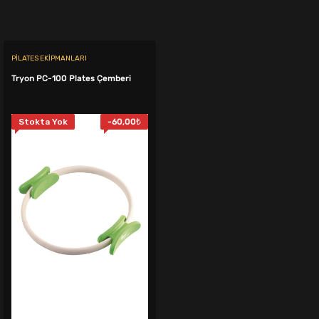
999,00₺.
fiyat:
350,00₺.
fiyat:
749,00₺.
299,00₺.
PILATES EKIPMANLARI
Tryon PC-100 Plates Çemberi
Stokta Yok
-
60,00
₺