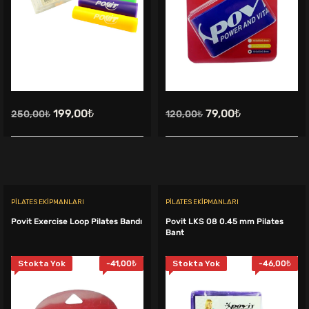
Orijinal
Şu
Orijinal
Şu
199,00
₺
79,00
₺
250,00
₺
120,00
₺
fiyat:
andaki
fiyat:
andaki
250,00₺.
fiyat:
120,00₺.
fiyat:
199,00₺.
79,00₺.
PILATES EKIPMANLARI
PILATES EKIPMANLARI
Povit Exercise Loop Pilates Bandı
Povit LKS 08 0.45 mm Pilates
Bant
Stokta Yok
-
41,00
₺
Stokta Yok
-
46,00
₺