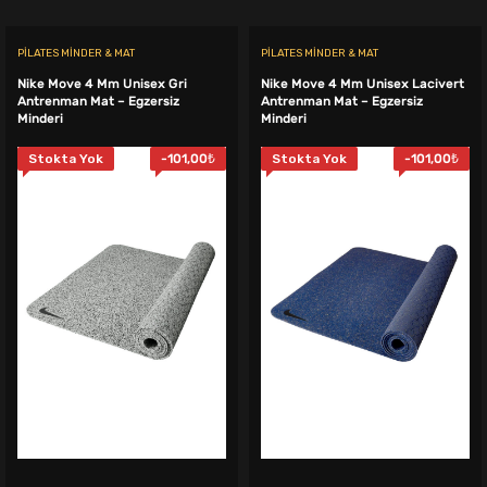
PILATES MINDER & MAT
PILATES MINDER & MAT
Nike Move 4 Mm Unisex Gri
Nike Move 4 Mm Unisex Lacivert
Antrenman Mat – Egzersiz
Antrenman Mat – Egzersiz
Minderi
Minderi
Stokta Yok
-
101,00
₺
Stokta Yok
-
101,00
₺
.