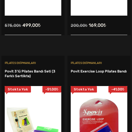
Orijinal
Şu
Orijinal
Şu
499,00
₺
169,00
₺
575,00
₺
200,00
₺
fiyat:
andaki
fiyat:
andaki
575,00₺.
fiyat:
200,00₺.
fiyat:
499,00₺.
169,00₺.
PILATES EKIPMANLARI
PILATES EKIPMANLARI
Povit 3’lü Pilates Bandı Seti (3
Povit Exercise Loop Pilates Bandı
Farklı Sertlikte)
Stokta Yok
-
51,00
₺
Stokta Yok
-
41,00
₺