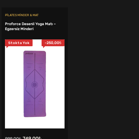
PILATES MINDER & MAT
Proforce Desenli Yoga Matı –
Egzersiz Minderi
Stokta Yok
-
250,00
₺
.
Orijinal
Şu
749,00
₺
999,00
₺