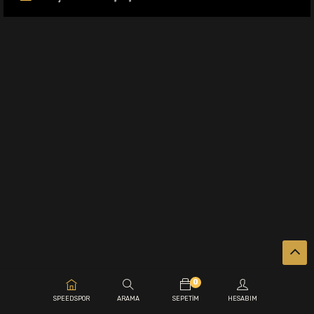
0
.
SPEEDSPOR
ARAMA
SEPETIM
HESABIM