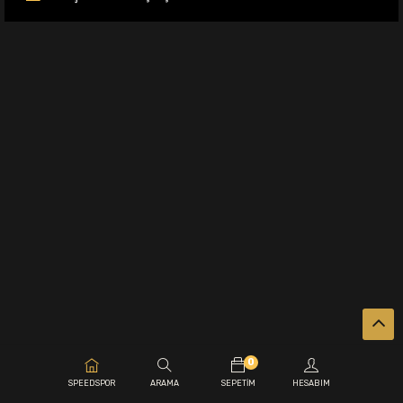
0
.
SPEEDSPOR
ARAMA
SEPETIM
HESABIM