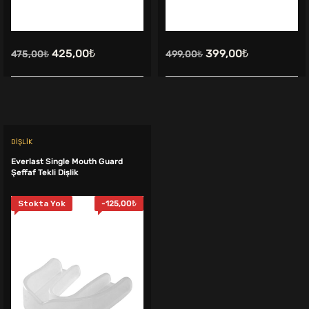
Orijinal
Şu
Orijinal
Şu
425,00
₺
399,00
₺
475,00
₺
499,00
₺
fiyat:
andaki
fiyat:
andaki
475,00₺.
fiyat:
499,00₺.
fiyat:
425,00₺.
399,00₺.
DIŞLIK
Everlast Single Mouth Guard
Şeffaf Tekli Dişlik
Stokta Yok
-
125,00
₺