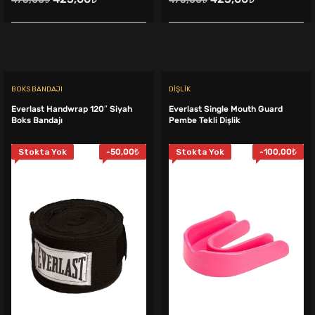
fiyat:
andaki
fiyat:
andaki
475,00₺.
fiyat:
475,00₺.
fiyat:
425,00₺.
425,00₺.
.
BOKS BANDAJI
DIŞLIK
Everlast Handwrap 120″ Siyah
Everlast Single Mouth Guard
Boks Bandajı
Pembe Tekli Dişlik
Stokta Yok
-
50,00
₺
Stokta Yok
-
100,00
₺
ki
:
9,00₺.