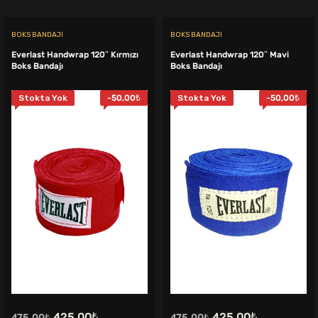
BOKS BANDAJI
BOKS BANDAJI
Everlast Handwrap 120″ Kırmızı
Everlast Handwrap 120″ Mavi
Boks Bandajı
Boks Bandajı
Stokta Yok
-
50,00
₺
Stokta Yok
-
50,00
₺
.
Orijinal
Şu
Orijinal
Şu
425,00
₺
425,00
₺
475,00
₺
475,00
₺