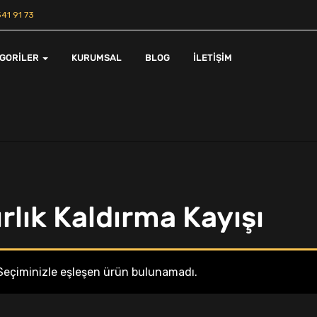
41 91 73
EGORILER
KURUMSAL
BLOG
İLETIŞIM
rlık Kaldırma Kayışı
Seçiminizle eşleşen ürün bulunamadı.