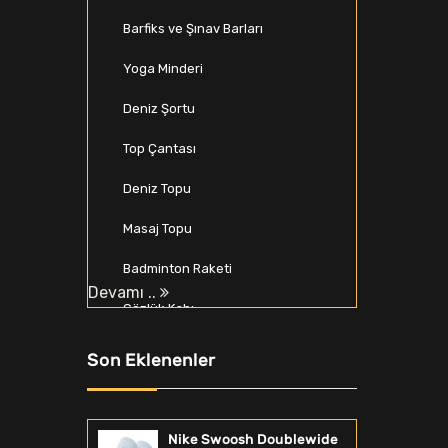
Barfiks ve Şınav Barları
Yoga Minderi
Deniz Şortu
Top Çantası
Deniz Topu
Masaj Topu
Badminton Raketi
Devamı ..
Gözlük Kabı
Beyzbol Seti
Son Eklenenler
Spor Softshell & Polar
Zıplama Kutusu
Nike Swoosh Doublewide