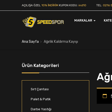
AÇILIŞA ÖZEL
10% İNDİRİM
KUPON KODU:
ind10
TEL:
0216 5
MARKALAR
KAT
Ana Sayfa
Ağırlık Kaldırma Kayışı
Ürün Kategorileri
Ağı
Sırt Çantası
Palet & Patik
Darbe Yastığı