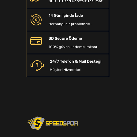
800 TL Üzeri Ücretsiz Teslimat
Beyzbol Sopası
14 Gün İçinde İade
Dalış Aksesuarları
Herhangi bir problemde .
Denge Tahtası
3D Secure Ödeme
Sporcu Saç Bandı
100% güvenli ödeme imkanı.
Kamp Matarası
24/7 Telefon & Mail Desteği
Boyunluk
Müşteri Hizmetleri
Ağırlık Sehpaları
Spor T-Shirt
Spor Terlik
Yağmurluk&Rüzgarlık
Bandana