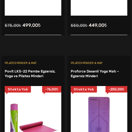
Orijinal
Şu
Orijinal
Şu
499,00
₺
449,00
₺
575,00
₺
550,00
₺
fiyat:
andaki
fiyat:
andaki
575,00₺.
fiyat:
550,00₺.
fiyat:
499,00₺.
449,00₺.
PILATES MINDER & MAT
PILATES MINDER & MAT
Povit LKS-22 Pembe Egzersiz,
Proforce Desenli Yoga Matı –
Yoga ve Pilates Minderi
Egzersiz Minderi
Stokta Yok
-
76,00
₺
Stokta Yok
-
250,00
₺