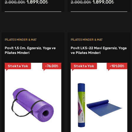
Orijinal
Şu
Orijinal
Şu
1.899,00
₺
1.899,00
₺
2.000,00
₺
2.000,00
₺
fiyat:
andaki
fiyat:
andaki
2.000,00₺.
fiyat:
2.000,00₺.
fiyat:
.
1.899,00₺.
1.899,00
PILATES MINDER & MAT
PILATES MINDER & MAT
Povit 1,5 Cm. Egzersiz, Yoga ve
Povit LKS-22 Mavi Egzersiz, Yoga
Pilates Minderi
ve Pilates Minderi
Stokta Yok
-
76,00
₺
Stokta Yok
-
101,00
₺
ki
:
9,00₺.