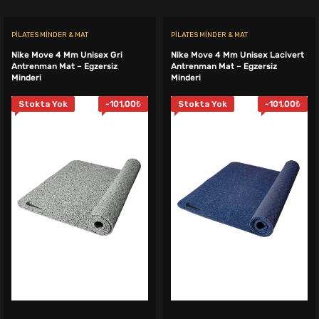
PILATES MINDER & MAT
PILATES MINDER & MAT
Nike Move 4 Mm Unisex Gri
Nike Move 4 Mm Unisex Lacivert
Antrenman Mat – Egzersiz
Antrenman Mat – Egzersiz
Minderi
Minderi
Stokta Yok
-
101,00
₺
Stokta Yok
-
101,00
₺
.