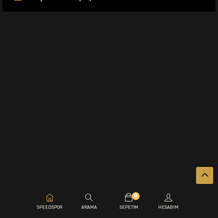
0
.
SPEEDSPOR
ARAMA
SEPETIM
HESABIM