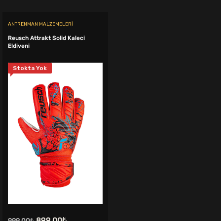
ANTRENMAN MALZEMELERI
Reusch Attrakt Solid Kaleci
Eldiveni
Stokta Yok
.
Orijinal
Şu
899,00
₺
999,00
₺