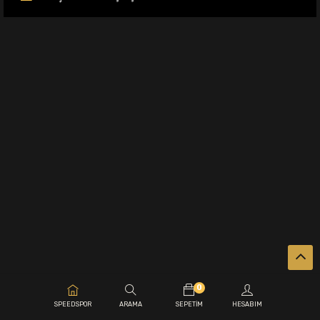
0
.
SPEEDSPOR
ARAMA
SEPETIM
HESABIM