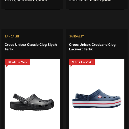
fiyat:
andaki
fiyat:
andaki
2.599,00₺.
fiyat:
2.599,00₺.
fiyat:
2.499,00₺.
2.499,0
.
SANDALET
SANDALET
Crocs Unisex Classic Clog Siyah
Crocs Unisex Crocband Clog
Terlik
Lacivert Terlik
Stokta Yok
Stokta Yok
ki
:
9,00₺.