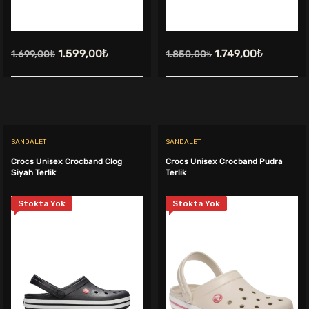
Orijinal
Şu
Orijinal
Şu
1.599,00
₺
1.749,00
₺
1.699,00
₺
1.850,00
₺
fiyat:
andaki
fiyat:
andaki
1.699,00₺.
fiyat:
1.850,00₺.
fiyat:
1.599,00₺.
1.749,00₺
SANDALET
SANDALET
Crocs Unisex Crocband Clog
Crocs Unisex Crocband Pudra
Siyah Terlik
Terlik
Stokta Yok
Stokta Yok