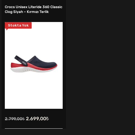
Crocs Unisex Literide 360 Classic
Clog Siyah – Kırmızı Terlik
Stokta Yok
Orijinal
Şu
2.699,00
₺
2.799,00
₺
fiyat:
andaki