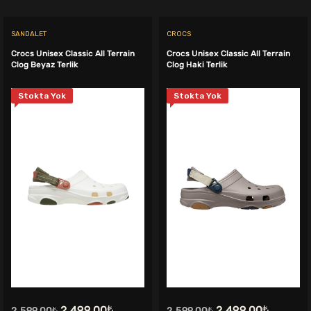
SANDALET
CROCS
Crocs Unisex Classic All Terrain
Crocs Unisex Classic All Terrain
Clog Beyaz Terlik
Clog Haki Terlik
Stokta Yok
Stokta Yok
.
Orijinal
Şu
Orijinal
Şu
2.499,00
₺
2.499,00
₺
2.599,00
₺
2.599,00
₺