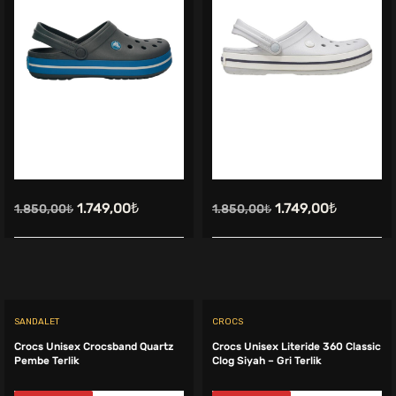
Orijinal
Şu
Orijinal
Şu
1.749,00
₺
1.749,00
₺
1.850,00
₺
1.850,00
₺
fiyat:
andaki
fiyat:
andaki
1.850,00₺.
fiyat:
1.850,00₺.
fiyat:
1.749,00₺.
1.749,00₺
SANDALET
CROCS
Crocs Unisex Crocsband Quartz
Crocs Unisex Literide 360 Classic
Pembe Terlik
Clog Siyah – Gri Terlik