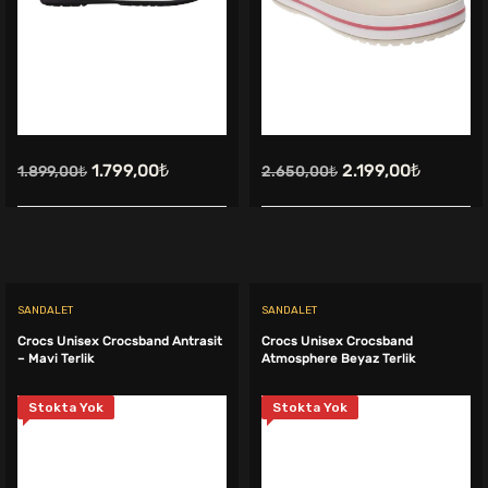
Orijinal
Şu
Orijinal
Şu
1.799,00
₺
2.199,00
₺
1.899,00
₺
2.650,00
₺
fiyat:
andaki
fiyat:
andaki
1.899,00₺.
fiyat:
2.650,00₺.
fiyat:
1.799,00₺.
2.199,00
SANDALET
SANDALET
Crocs Unisex Crocsband Antrasit
Crocs Unisex Crocsband
– Mavi Terlik
Atmosphere Beyaz Terlik
Stokta Yok
Stokta Yok