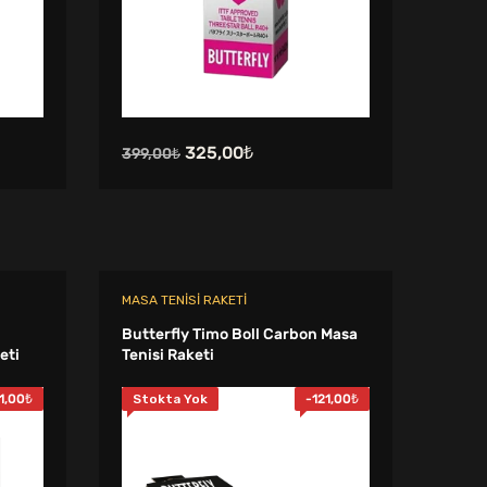
Orijinal
Şu
325,00
₺
399,00
₺
fiyat:
andaki
399,00₺.
fiyat:
325,00₺.
MASA TENISI RAKETI
Butterfly Timo Boll Carbon Masa
eti
Tenisi Raketi
1,00
₺
Stokta Yok
-
121,00
₺