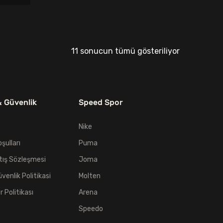
i
00₺.
11 sonucun tümü gösteriliyor
& Güvenlik
Speed Spor
Nike
oşulları
Puma
tış Sözleşmesi
Joma
üvenlik Politikasi
Molten
er Politikası
Arena
Speedo