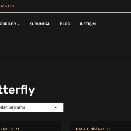
41 91 73
EGORILER
KURUMSAL
BLOG
İLETIŞIM
terfly
ENISI TOPU
MASA TENISI RAKETI