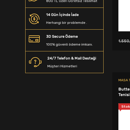
800 TL Üzeri Ücretsiz Teslimat
Beyzbol Sopası
14 Gün İçinde İade
Dalış Aksesuarları
Herhangi bir problemde .
Denge Tahtası
3D Secure Ödeme
Sporcu Saç Bandı
1.550
100% güvenli ödeme imkanı.
Kamp Matarası
24/7 Telefon & Mail Desteği
Boyunluk
Müşteri Hizmetleri
Ağırlık Sehpaları
MASA T
Spor T-Shirt
Butte
Tenisi
Spor Terlik
Stok
Yağmurluk&Rüzgarlık
Bandana