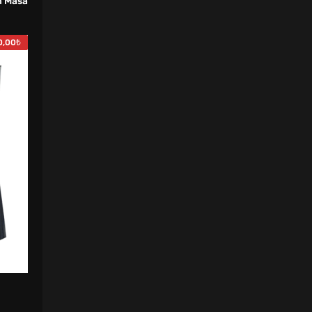
m Masa
0,00
₺