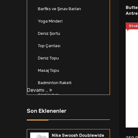
Butter
Barfiks ve Şınav Barları
Antr
Yoga Minderi
Stok
Deniz Şortu
Top Çantası
Deniz Topu
Masaj Topu
Badminton Raketi
Devamı ..
Gözlük Kabı
Beyzbol Seti
Son Eklenenler
Spor Softshell & Polar
Zıplama Kutusu
Nike Swoosh Doublewide
250,