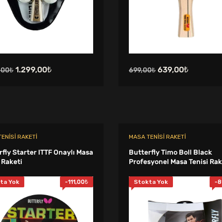
Orijinal
Şu
Orijinal
Şu
1.299,00
₺
639,00
₺
,00
₺
699,00
₺
fiyat:
andaki
fiyat:
andaki
1.550,00₺.
fiyat:
699,00₺.
fiyat:
1.299,00₺.
639,00₺.
ENISI RAKETI
MASA TENISI RAKETI
rfly Starter ITTF Onaylı Masa
Butterfly Timo Boll Black
 Raketi
Profesyonel Masa Tenisi Rak
ta Yok
-
111,00
₺
Stokta Yok
-
8