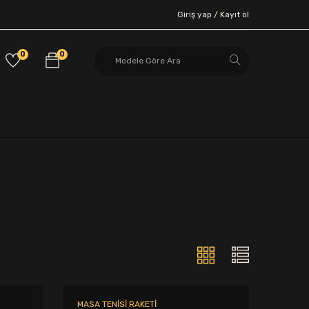
Giriş yap /
Kayıt ol
0
0
MASA TENISI RAKETI