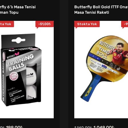
fly 6’lı Masa Tenisi
Butterfly Boll Gold ITTF Ona
eman Topu
Masa Tenisi Raketi
ta Yok
-
51,00
₺
Stokta Yok
-
9
Orijinal
Şu
Orijinal
Şu
199,00
₺
1.049,00
₺
00
₺
1.140,00
₺