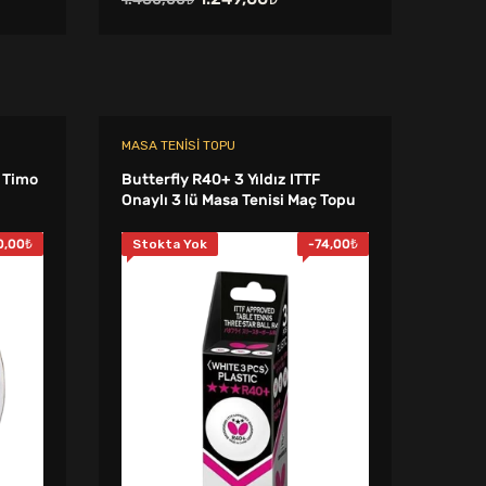
i
fiyat:
andaki
1.480,00₺.
fiyat:
00₺.
1.249,00₺.
MASA TENISI TOPU
i Timo
Butterfly R40+ 3 Yıldız ITTF
Onaylı 3 lü Masa Tenisi Maç Topu
0,00
₺
Stokta Yok
-
74,00
₺