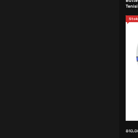
Butter
Tenisi
Tekmelik
Stok
Şort & Bermuda
Spor Dirseklik
Muay Thai Eldiveni
Burun ve Sırt Bantları
Spor Etek
Spor Yelek
Yoga Blok
Suluk
Fitness - Kondisyon
810,0
Ağırlık Eldiveni