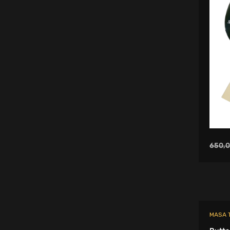
Şişme Yataklar - Koltuklar
Eldiven
Sıcak Su Torbası ve Isıtıcı Ped
Beyzbol Topu
Büyük Beden Eşofman Takımı
Paten Aksesuarları
Saç Bandı
650,
Protein Shaker
Voleybol Dizlik
Kaykay
T-Shirt
MASA T
Spor Şort