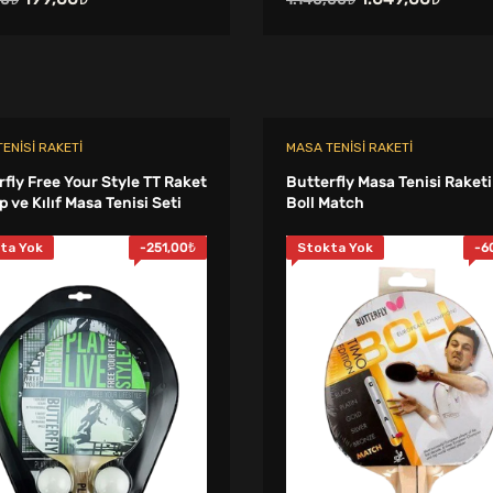
fiyat:
andaki
fiyat:
andak
250,00₺.
fiyat:
1.140,00₺.
fiyat:
199,00₺.
1.049,
ENISI RAKETI
MASA TENISI RAKETI
rfly Free Your Style TT Raket
Butterfly Masa Tenisi Raket
p ve Kılıf Masa Tenisi Seti
Boll Match
ta Yok
-
251,00
₺
Stokta Yok
-
6