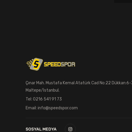
Foam Roller
Spor Sweatshirt
Masa Tenisi Topu
Cüzdan
Kolluk & Simit
Şişme Mat - Yastık
Kick Boks Lapası
Çınar Mah. Mustafa Kemal Atatürk Cad No:22 Dükkan:6-
Maltepe/İstanbul.
Burun Tıkacı
Tel: 0216 541 91 73
Hakem Bayrağı
Email: info@speedspor.com
Tavla
Yoga Tekerleği
SOSYAL MEDYA