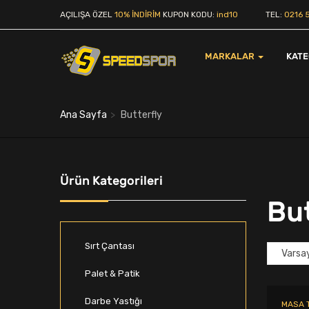
AÇILIŞA ÖZEL
10% İNDİRİM
KUPON KODU:
ind10
TEL:
0216 5
MARKALAR
KAT
Ana Sayfa
Butterfly
Ürün Kategorileri
But
Sırt Çantası
Palet & Patik
Darbe Yastığı
MASA T