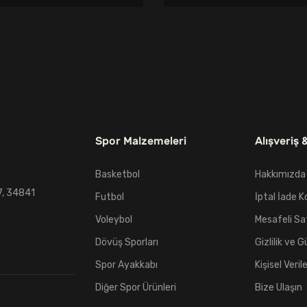
fiyat:
andaki
fiyat:
andak
810,00₺.
fiyat:
2.299,00₺.
fiyat:
749,00₺.
2.199,
Spor Malzemeleri
Alışveriş 
Basketbol
Hakkımızda
7, 34841
Futbol
İptal İade K
Voleybol
Mesafeli Sa
Dövüş Sporları
Gizlilik ve G
Spor Ayakkabı
Kişisel Veril
Diğer Spor Ürünleri
Bize Ulaşın