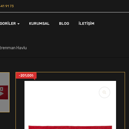
41 91 73
EGORILER
KURUMSAL
BLOG
İLETIŞIM
ntrenman Havlu
-
201,00
₺