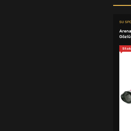
Tekmelik
SU SP
Şort & Bermuda
Arena
Spor Dirseklik
Gözl
Muay Thai Eldiveni
Stok
Burun ve Sırt Bantları
Spor Etek
Spor Yelek
Yoga Blok
Suluk
Fitness - Kondisyon
Ağırlık Eldiveni