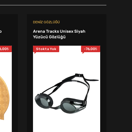
DENIZ GÖZLÜĞÜ
BONE
p
Arena Tracks Unisex Siyah
Arena
Yüzücü Gözlüğü
Yüzü
6,00
₺
Stokta Yok
-
76,00
₺
Sto