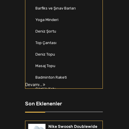
Barfiks ve Şınav Barları
Yoga Minderi
Deniz Şortu
Top Çantası
Deniz Topu
Masaj Topu
Badminton Raketi
Devamı ..
Gözlük Kabı
Beyzbol Seti
Son Eklenenler
Spor Softshell & Polar
Zıplama Kutusu
Nike Swoosh Doublewide