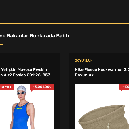
ne Bakanlar Bunlarada Baktı
BOYUNLUK
 Yetişkin Mayosu Pwskin
Nike Fleece Neckwarmer 2.
n Air2 Fbslob 001128-853
Boyunluk
ta Yok
-
3.001,00
₺
-
10