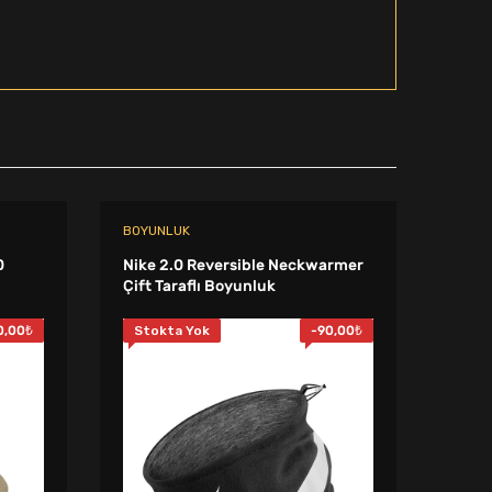
BOYUNLUK
DIREN
0
Nike 2.0 Reversible Neckwarmer
Nike 
Çift Taraflı Boyunluk
Antr
0,00
₺
Stokta Yok
-
90,00
₺