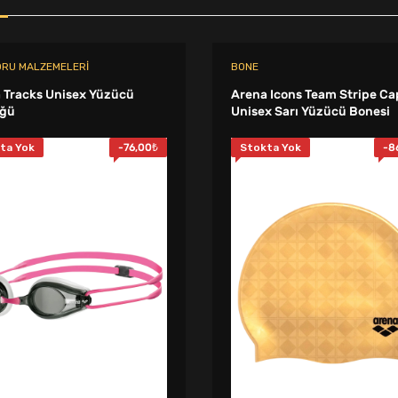
ORU MALZEMELERI
BONE
 Tracks Unisex Yüzücü
Arena Icons Team Stripe Ca
üğü
Unisex Sarı Yüzücü Bonesi
ta Yok
-
76,00
₺
Stokta Yok
-
8