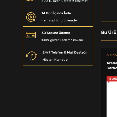
800 TL Üzeri Ücretsiz Teslimat
Beyzbol Sopası
14 Gün İçinde İade
Dalış Aksesuarları
Herhangi bir problemde .
Denge Tahtası
Bu Ürü
3D Secure Ödeme
Sporcu Saç Bandı
100% güvenli ödeme imkanı.
Kamp Matarası
24/7 Telefon & Mail Desteği
ARENA
Boyunluk
Müşteri Hizmetleri
Arena
Ağırlık Sehpaları
Carbo
Spor T-Shirt
Stok
Spor Terlik
Yağmurluk&Rüzgarlık
Bandana