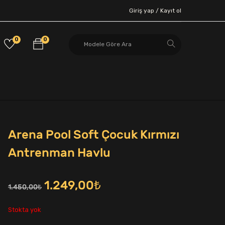
Giriş yap /
Kayıt ol
0
0
Arena Pool Soft Çocuk Kırmızı
Antrenman Havlu
Orijinal
Şu
1.249,00
₺
1.450,00
₺
fiyat:
andaki
Stokta yok