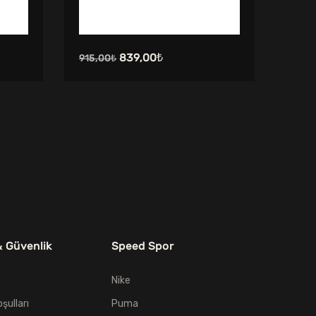
Orijinal
Şu
839,00
₺
915,00
₺
999,
fiyat:
andaki
915,00₺.
fiyat:
839,00₺.
& Güvenlik
Speed Spor
Nike
oşulları
Puma