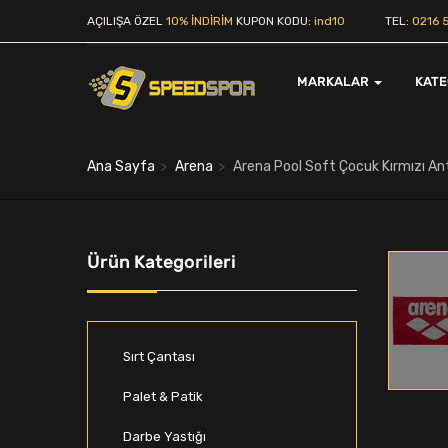
AÇILIŞA ÖZEL
10% İNDİRİM
KUPON KODU:
ind10
TEL:
0216 5
MARKALAR
KAT
Ana Sayfa
Arena
Arena Pool Soft Çocuk Kırmızı A
Ürün Kategorileri
Sırt Çantası
Palet & Patik
Darbe Yastığı