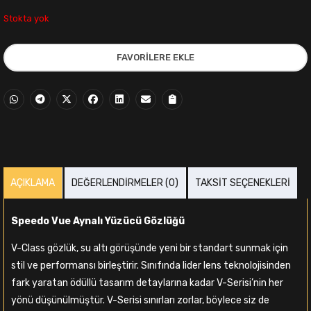
fiyat:
andaki
Stokta yok
3.950,00₺.
fiyat:
FAVORILERE EKLE
3.799,00₺.
AÇIKLAMA
DEĞERLENDIRMELER (0)
TAKSIT SEÇENEKLERI
i
Speedo Vue Aynalı Yüzücü Gözlüğü
,00₺.
V-Class gözlük, su altı görüşünde yeni bir standart sunmak için
stil ve performansı birleştirir. Sınıfında lider lens teknolojisinden
fark yaratan ödüllü tasarım detaylarına kadar V-Serisi’nin her
yönü düşünülmüştür. V-Serisi sınırları zorlar, böylece siz de