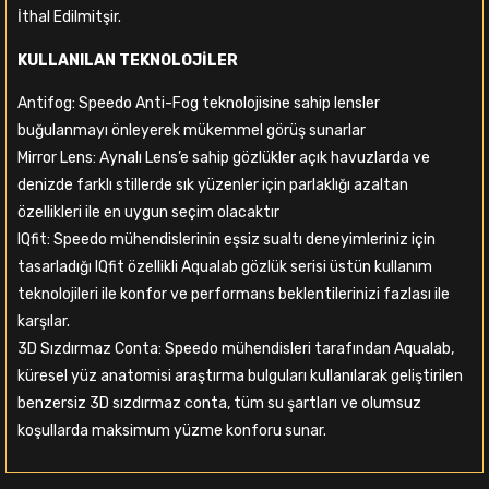
İthal Edilmitşir.
KULLANILAN TEKNOLOJİLER
Antifog: Speedo Anti-Fog teknolojisine sahip lensler
buğulanmayı önleyerek mükemmel görüş sunarlar
Mirror Lens: Aynalı Lens’e sahip gözlükler açık havuzlarda ve
denizde farklı stillerde sık yüzenler için parlaklığı azaltan
özellikleri ile en uygun seçim olacaktır
IQfit: Speedo mühendislerinin eşsiz sualtı deneyimleriniz için
tasarladığı IQfit özellikli Aqualab gözlük serisi üstün kullanım
teknolojileri ile konfor ve performans beklentilerinizi fazlası ile
karşılar.
3D Sızdırmaz Conta: Speedo mühendisleri tarafından Aqualab,
küresel yüz anatomisi araştırma bulguları kullanılarak geliştirilen
benzersiz 3D sızdırmaz conta, tüm su şartları ve olumsuz
koşullarda maksimum yüzme konforu sunar.