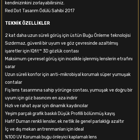
kendinizinkini zorlayabilirsiniz.
Red Dot Tasarım Ödülü Sahibi 2017
TEKNİK ÖZELLİKLER
2 kat daha uzun süreli görüş için üstün Buğu Önleme teknolojisi
Sızdırmaz, güvenli bir uyum ve göz çevresinde azaltılmış
işaretler için IQfit™ 3D gözlük contası
Maksimum çevresel görüş için incelikle işlenmiş lenslerin etrafını
sarar
Uzun süreli konfor için anti-mikrobiyal korumalı süper yumuşak
contalar
Fiş lens tasarımına sahip yörünge contası, yumuşak ve doğru bir
uyum için göz basıncını en aza indirir
Hızlı ve rahat ayar için dinamik kaydırıcılar
Yeşim parçalı grafik baskılı Düşük Profilli bölünmüş kayış
Hafif Duman renkli lensler, ek netlik ile genel parlaklığı azaltır
İç ve dış mekan antrenmanları için ideal
%100 UV Korumalı buğu önleyici kaplamalı lens