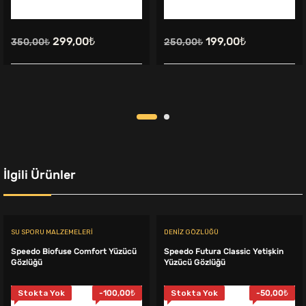
Orijinal
Şu
Orijinal
Şu
299,00
₺
199,00
₺
350,00
₺
250,00
₺
fiyat:
andaki
fiyat:
andaki
350,00₺.
fiyat:
250,00₺.
fiyat:
299,00₺.
199,00₺.
İlgili Ürünler
SU SPORU MALZEMELERI
DENIZ GÖZLÜĞÜ
Speedo Biofuse Comfort Yüzücü
Speedo Futura Classic Yetişkin
Gözlüğü
Yüzücü Gözlüğü
Stokta Yok
-
100,00
₺
Stokta Yok
-
50,00
₺