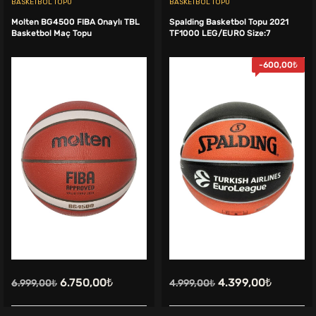
BASKETBOL TOPU
BASKETBOL TOPU
Molten BG4500 FIBA Onaylı TBL
Spalding Basketbol Topu 2021
Basketbol Maç Topu
TF1000 LEG/EURO Size:7
-
600,00
₺
Orijinal
Şu
Orijinal
Şu
6.750,00
₺
4.399,00
₺
6.999,00
₺
4.999,00
₺
fiyat:
andaki
fiyat:
andaki