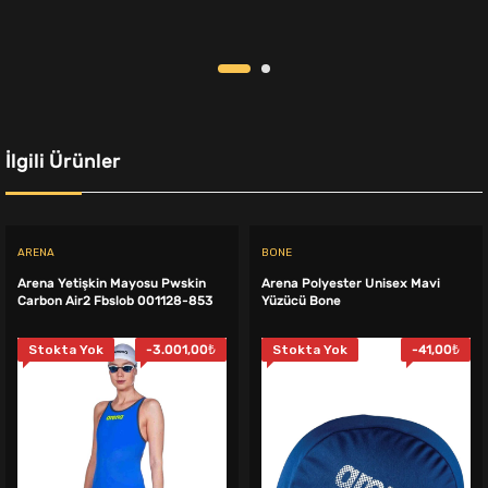
6.999,00₺.
fiyat:
4.999,00₺.
fiyat:
6.750,00₺.
4.399,00
İlgili Ürünler
ARENA
BONE
Arena Yetişkin Mayosu Pwskin
Arena Polyester Unisex Mavi
Carbon Air2 Fbslob 001128-853
Yüzücü Bone
Stokta Yok
-
3.001,00
₺
Stokta Yok
-
41,00
₺