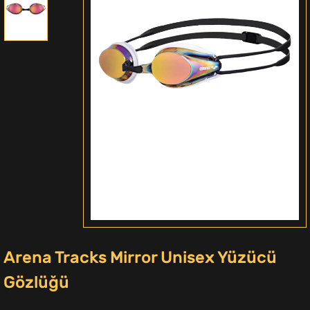
Arena Tracks Mirror Unisex Yüzücü
Gözlüğü