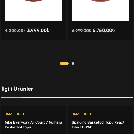
Orijinal
Şu
Orijinal
Şu
3.999,00
₺
6.750,00
₺
4.200,00
₺
6.999,00
₺
fiyat:
andaki
fiyat:
andaki
4.200,00₺.
fiyat:
6.999,00₺.
fiyat:
3.999,00₺.
6.750,00
İlgili Ürünler
BASKETBOL TOPU
BASKETBOL TOPU
Nike Everyday All Court 7 Numara
Spalding Basketbol Topu React
Basketbol Topu
Fiba TF-250