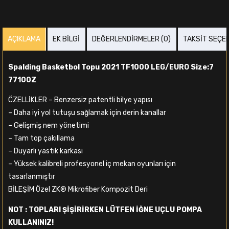
AÇIKLAMA
EK BILGI
DEĞERLENDIRMELER (0)
TAKSIT SEÇE
Spalding Basketbol Topu 2021 TF1000 LEG/EURO Size:7
77100Z
ÖZELLİKLER – Benzersiz patentli bilye yapısı
– Daha iyi yol tutuşu sağlamak için derin kanallar
– Gelişmiş nem yönetimi
– Tam top çakıllama
– Duyarlı yastık karkası
– Yüksek kalibreli profesyonel iç mekan oyunları için
tasarlanmıştır
BİLEŞİM Özel ZK® Mikrofiber Kompozit Deri
NOT : TOPLARI ŞİŞİRİRKEN LÜTFEN İĞNE UÇLU POMPA
KULLANINIZ!