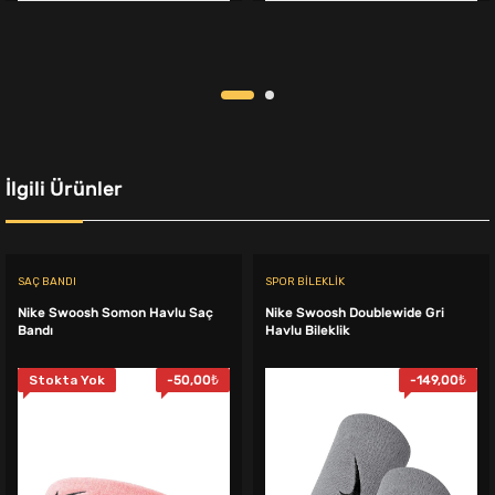
1.699,00₺.
fiyat:
1.099,00₺.
fiyat:
1.499,00₺.
949,00₺.
İlgili Ürünler
SAÇ BANDI
SPOR BILEKLIK
Nike Swoosh Somon Havlu Saç
Nike Swoosh Doublewide Gri
Bandı
Havlu Bileklik
Stokta Yok
-
50,00
₺
-
149,00
₺