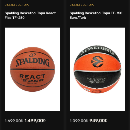
BASKETBOL TOPU
BASKETBOL TOPU
Spalding Basketbol Topu React
Spalding Basketbol Topu TF-150
Fiba TF-250
Euro/Turk
Orijinal
Şu
Orijinal
Şu
1.499,00
₺
949,00
₺
1.699,00
₺
1.099,00
₺
fiyat:
andaki
fiyat:
andaki