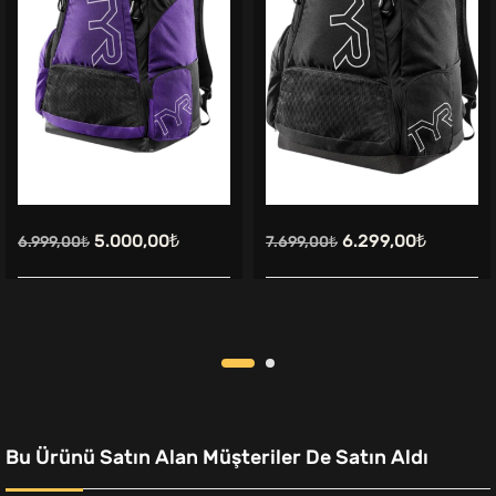
Orijinal
Şu
Orijinal
Şu
5.000,00
₺
6.299,00
₺
6.999,00
₺
7.699,00
₺
fiyat:
andaki
fiyat:
andaki
6.999,00₺.
fiyat:
7.699,00₺.
fiyat:
5.000,00₺.
6.299,00
Bu Ürünü Satın Alan Müşteriler De Satın Aldı