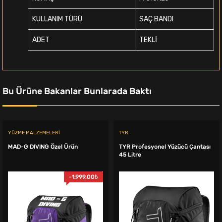
KULLANIM TÜRÜ
SAÇ BANDI
ADET
TEKLİ
Bu Ürüne Bakanlar Bunlarada Baktı
YÜZME MALZEMELERI
TYR
MAD-G DIVING Özel Ürün
TYR Profesyonel Yüzücü Çantası
45 Litre
-
1.999,00
₺