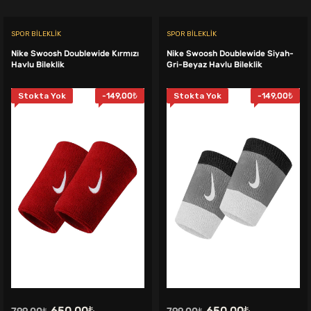
SPOR BILEKLIK
SPOR BILEKLIK
Nike Swoosh Doublewide Kırmızı
Nike Swoosh Doublewide Siyah-
Havlu Bileklik
Gri-Beyaz Havlu Bileklik
Stokta Yok
-
149,00
₺
Stokta Yok
-
149,00
₺
Orijinal
Şu
Orijinal
Şu
650,00
₺
650,00
₺