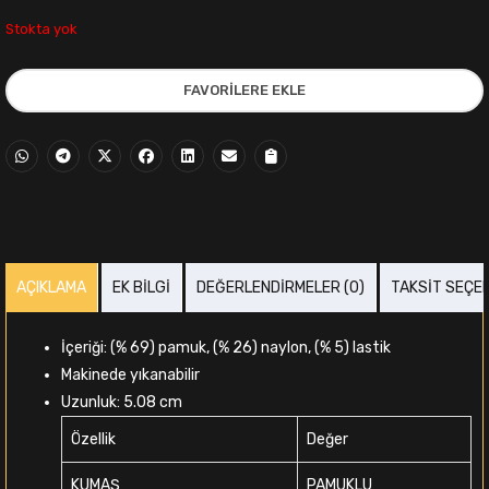
fiyat:
andaki
Stokta yok
699,00₺.
fiyat:
FAVORILERE EKLE
549,00₺.
AÇIKLAMA
EK BILGI
DEĞERLENDIRMELER (0)
TAKSIT SEÇE
i
İçeriği: (% 69) pamuk, (% 26) naylon, (% 5) lastik
,00₺.
Makinede yıkanabilir
Uzunluk: 5.08 cm
Özellik
Değer
KUMAŞ
PAMUKLU