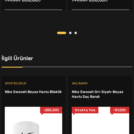
799,00
₺
799,00
₺
fiyat:
andaki
fiyat:
andaki
799,00₺.
fiyat:
799,00₺.
fiyat:
650,00₺.
650,00₺.
İlgili Ürünler
SPOR BILEKLIK
SAÇ BANDI
Nike Swoosh Beyaz Havlu Bileklik
Nike Swoosh Gri-Siyah-Beyaz
Havlu Saç Bandı
-
250,00
₺
Stokta Yok
-
51,00
₺