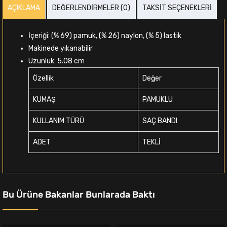
AÇIKLAMA
DEĞERLENDIRMELER (0)
TAKSIT SEÇENEKLERI
İçeriği: (% 69) pamuk, (% 26) naylon, (% 5) lastik
Makinede yıkanabilir
Uzunluk: 5.08 cm
Özellik
Değer
KUMAŞ
PAMUKLU
KULLANIM TÜRÜ
SAÇ BANDI
ADET
TEKLİ
Bu Ürüne Bakanlar Bunlarada Baktı