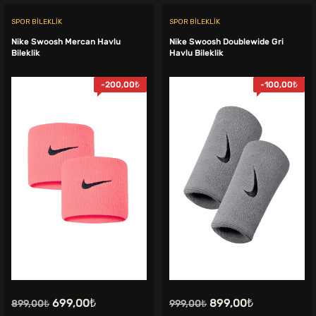
SPOR BILEKLIK
SPOR BILEKLIK
Nike Swoosh Mercan Havlu
Nike Swoosh Doublewide Gri
Bileklik
Havlu Bileklik
-
200,00
₺
-
100,00
₺
Orijinal
Şu
Orijinal
Şu
699,00
₺
899,00
₺
899,00
₺
999,00
₺