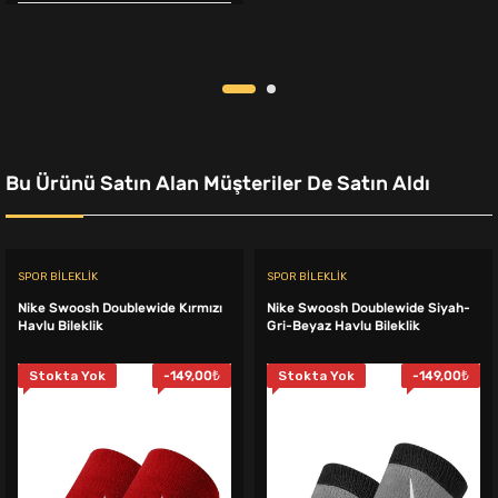
4.999,00₺.
fiyat:
4.399,00₺.
Bu Ürünü Satın Alan Müşteriler De Satın Aldı
SPOR BILEKLIK
SPOR BILEKLIK
Nike Swoosh Doublewide Kırmızı
Nike Swoosh Doublewide Siyah-
Havlu Bileklik
Gri-Beyaz Havlu Bileklik
Stokta Yok
-
149,00
₺
Stokta Yok
-
149,00
₺