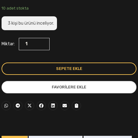
fiyat:
andaki
10 adet stokta
699,00₺.
fiyat:
3
kişi bu ürünü inceliyor.
549,00₺.
Miktar:
SEPETE EKLE
FAVORILERE EKLE
i
,00₺.