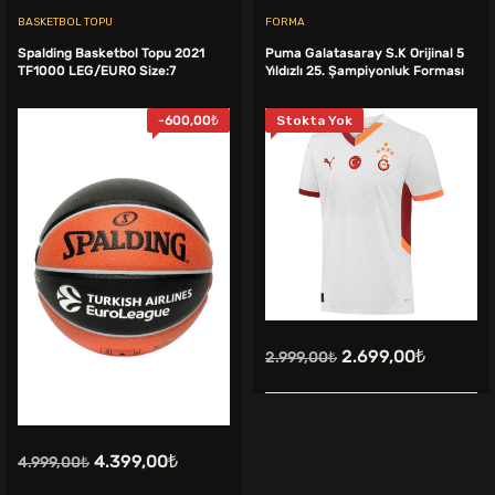
BASKETBOL TOPU
FORMA
Spalding Basketbol Topu 2021
Puma Galatasaray S.K Orijinal 5
TF1000 LEG/EURO Size:7
Yıldızlı 25. Şampiyonluk Forması
-
600,00
₺
Stokta Yok
Orijinal
Şu
2.699,00
₺
2.999,00
₺
fiyat:
andaki
2.999,00₺.
fiyat:
2.699,00
Orijinal
Şu
4.399,00
₺
4.999,00
₺
fiyat:
andaki