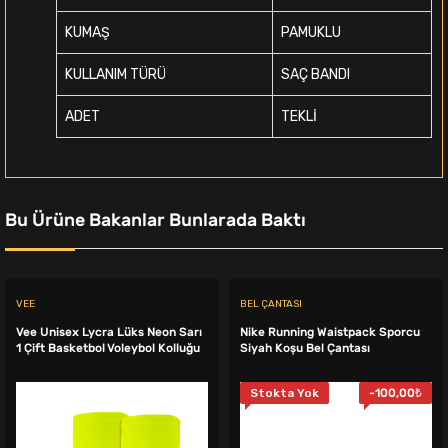
KUMAŞ
PAMUKLU
KULLANIM TÜRÜ
SAÇ BANDI
ADET
TEKLİ
Bu Ürüne Bakanlar Bunlarada Baktı
VEE
BEL ÇANTASI
Vee Unisex Lycra Lüks Neon Sarı
Nike Running Waistpack Sporcu
1 Çift Basketbol Voleybol Kolluğu
Siyah Koşu Bel Çantası
Stokta Yok
-
100,00
₺