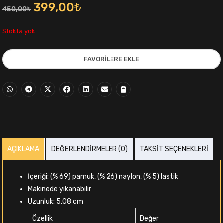
Orijinal
Şu
399,00
₺
450,00
₺
fiyat:
andaki
Stokta yok
450,00₺.
fiyat:
FAVORILERE EKLE
399,00₺.
i
AÇIKLAMA
DEĞERLENDIRMELER (0)
TAKSIT SEÇENEKLERI
,00₺.
İçeriği: (% 69) pamuk, (% 26) naylon, (% 5) lastik
Makinede yıkanabilir
Uzunluk: 5.08 cm
Özellik
Değer