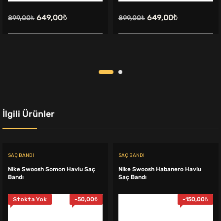
Orijinal
Şu
Orijinal
Şu
649,00
₺
649,00
₺
899,00
₺
899,00
₺
fiyat:
andaki
fiyat:
andaki
899,00₺.
fiyat:
899,00₺.
fiyat:
649,00₺.
649,00₺.
İlgili Ürünler
SAÇ BANDI
SAÇ BANDI
Nike Swoosh Somon Havlu Saç
Nike Swoosh Habanero Havlu
Bandı
Saç Bandı
Stokta Yok
-
50,00
₺
-
150,00
₺