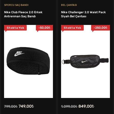
SPORCU SAÇ BANDI
BEL ÇANTASI
Nike Club Fleece 2.0 Erkek
Nike Challenger 2.0 Waist Pack
Antrenman Saç Bandı
Siyah Bel Çantası
Stokta Yok
-
50,00
₺
Stokta Yok
-
250,00
₺
Orijinal
Şu
Orijinal
Şu
749,00
₺
849,00
₺
799,00
₺
1.099,00
₺
fiyat:
andaki
fiyat:
andaki