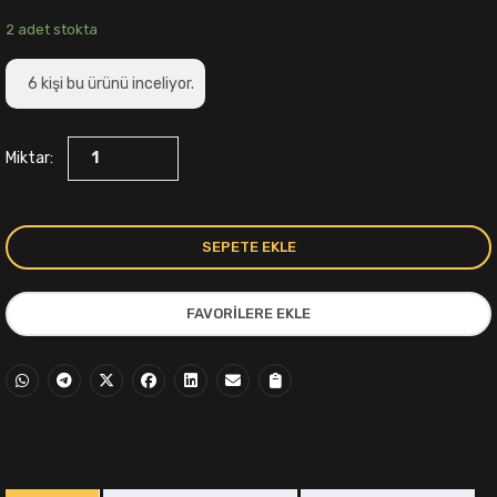
fiyat:
andaki
2 adet stokta
899,00₺.
fiyat:
6
kişi bu ürünü inceliyor.
649,00₺.
Miktar:
SEPETE EKLE
FAVORILERE EKLE
i
,00₺.