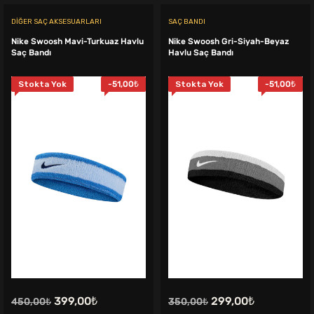
DIĞER SAÇ AKSESUARLARI
SAÇ BANDI
Nike Swoosh Mavi-Turkuaz Havlu
Nike Swoosh Gri-Siyah-Beyaz
Saç Bandı
Havlu Saç Bandı
Stokta Yok
-
51,00
₺
Stokta Yok
-
51,00
₺
Orijinal
Şu
Orijinal
Şu
399,00
₺
299,00
₺
450,00
₺
350,00
₺