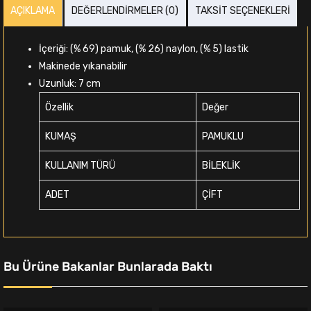
AÇIKLAMA
DEĞERLENDIRMELER (0)
TAKSIT SEÇENEKLERI
İçeriği: (% 69) pamuk, (% 26) naylon, (% 5) lastik
Makinede yıkanabilir
Uzunluk: 7 cm
Özellik
Değer
KUMAŞ
PAMUKLU
KULLANIM TÜRÜ
BİLEKLİK
ADET
ÇİFT
Bu Ürüne Bakanlar Bunlarada Baktı