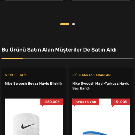
799,00₺.
fiyat:
1.099,00₺.
fiyat:
749,00₺.
849,00₺.
Bu Ürünü Satın Alan Müşteriler De Satın Aldı
SPOR BILEKLIK
DIĞER SAÇ AKSESUARLARI
Nike Swoosh Beyaz Havlu Bileklik
Nike Swoosh Mavi-Turkuaz Havlu
Saç Bandı
-
250,00
₺
Stokta Yok
-
51,00
₺