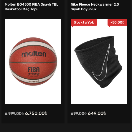
Molten BG4500 FIBA Onaylı TBL
Nike Fleece Neckwarmer 2.0
Basketbol Maç Topu
Siyah Boyunluk
Stokta Yok
-
50,00
₺
Orijinal
Şu
Orijinal
Şu
6.750,00
₺
649,00
₺
6.999,00
₺
699,00
₺
fiyat:
andaki
fiyat:
andaki
6.999,00₺.
fiyat:
699,00₺.
fiyat: