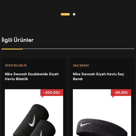
6.750,00₺.
649,00₺.
İlgili Ürünler
SPOR BILEKLIK
SAÇ BANDI
Nike Swoosh Doublewide Siyah
Nike Swoosh Siyah Havlu Saç
Havlu Bileklik
Bandı
-
200,00
₺
-
50,00
₺