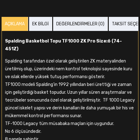
AÇIKLAMA
EK BILGI
DEĞERLENDIRMELER (0)
TAKSIT SEÇE
Spalding Basketbol Topu TF1000 ZK Pro Size:6 (74-
451Z)
Spalding tarafından özel olarak geliştirilen ZK materyalinden
üretilmiş olup, üzerindeki nem kontrol teknolojisi sayesinde kuru
ve ıslak ellerde yüksek tutuş performansı gösterir.
TF1000 modeli Spalding’in 1992 yıllından beri ürettiği ve zaman
için geliştirdiği basket topudur. Uzun yıllar süren araştırmalar ve
tecrübeler sonucunda özel olarak geliştirilmiştir. TF 1000 Legacy
güncel iskelet yapısı ve derin kanalları ile daha yumuşak bir his ve
mükemmel kontrol performansı sunar.
TF-1000 Legacy tüm müsabaka maçları için uygundur.
No 6 ölçüsündedir.
8 panele sahiptir.