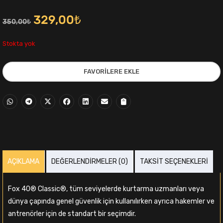
Orijinal
Şu
329,00
₺
350,00
₺
fiyat:
andaki
Stokta yok
350,00₺.
fiyat:
FAVORILERE EKLE
329,00₺.
i
AÇIKLAMA
DEĞERLENDIRMELER (0)
TAKSIT SEÇENEKLERI
,00₺.
Fox 40® Classic®, tüm seviyelerde kurtarma uzmanları veya
dünya çapında genel güvenlik için kullanılırken ayrıca hakemler ve
antrenörler için de standart bir seçimdir.