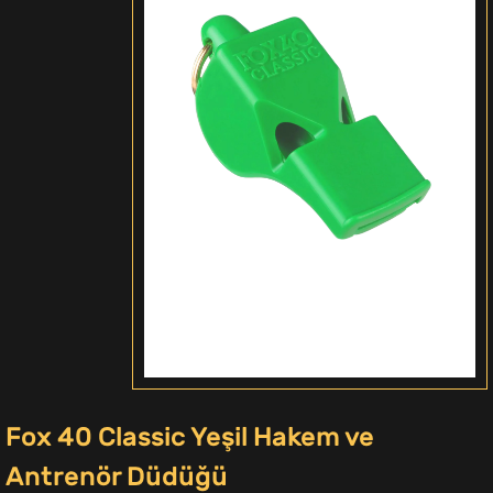
Fox 40 Classic Yeşil Hakem ve
Antrenör Düdüğü