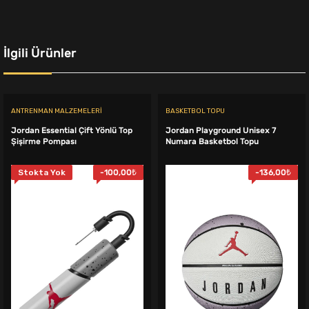
İlgili Ürünler
ANTRENMAN MALZEMELERI
BASKETBOL TOPU
Jordan Essential Çift Yönlü Top
Jordan Playground Unisex 7
Şişirme Pompası
Numara Basketbol Topu
Stokta Yok
-
100,00
₺
-
136,00
₺