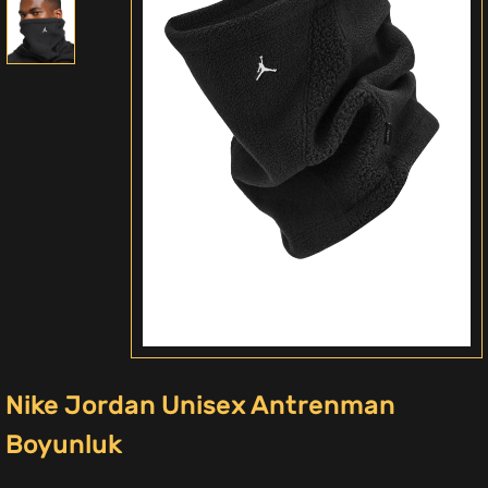
Nike Jordan Unisex Antrenman
Boyunluk