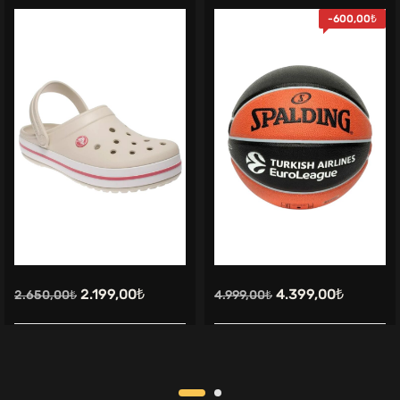
-
600,00
₺
Orijinal
Şu
Orijinal
Şu
2.199,00
₺
4.399,00
₺
2.650,00
₺
4.999,00
₺
fiyat:
andaki
fiyat:
andaki
2.650,00₺.
fiyat:
4.999,00₺.
fiyat:
2.199,00₺.
4.399,00