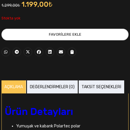
Orijinal
Şu
1.199,00
₺
1.299,00
₺
fiyat:
andaki
Stokta yok
1.299,00₺.
fiyat:
FAVORILERE EKLE
1.199,00₺.
i
AÇIKLAMA
DEĞERLENDIRMELER (0)
TAKSIT SEÇENEKLERI
,00₺.
Ürün Detayları
Yumuşak ve kabarık Polartec polar