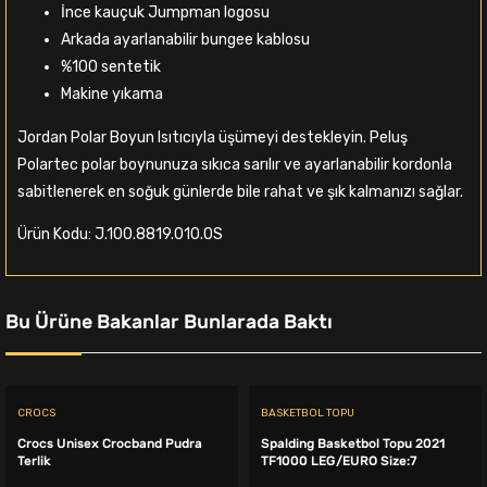
İnce kauçuk Jumpman logosu
Arkada ayarlanabilir bungee kablosu
%100 sentetik
Makine yıkama
Jordan Polar Boyun Isıtıcıyla üşümeyi destekleyin. Peluş
Polartec polar boynunuza sıkıca sarılır ve ayarlanabilir kordonla
sabitlenerek en soğuk günlerde bile rahat ve şık kalmanızı sağlar.
Ürün Kodu: J.100.8819.010.OS
Bu Ürüne Bakanlar Bunlarada Baktı
CROCS
BASKETBOL TOPU
Crocs Unisex Crocband Pudra
Spalding Basketbol Topu 2021
Terlik
TF1000 LEG/EURO Size:7