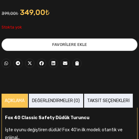
Orijinal
Şu
349,00
₺
399,00
₺
fiyat:
andaki
Stokta yok
399,00₺.
fiyat:
FAVORILERE EKLE
349,00₺.
i
AÇIKLAMA
DEĞERLENDIRMELER (0)
TAKSIT SEÇENEKLERI
,00₺.
Fox 40 Classic Safety Düdük Turuncu
İşte oyunu değiştiren düdük! Fox 40’ın ilk modeli; otantik ve
orijinal..