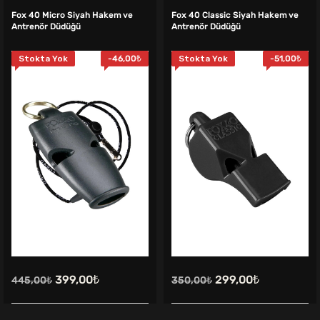
Fox 40 Micro Siyah Hakem ve
Fox 40 Classic Siyah Hakem ve
Antrenör Düdüğü
Antrenör Düdüğü
Stokta Yok
-
46,00
₺
Stokta Yok
-
51,00
₺
Orijinal
Şu
Orijinal
Şu
399,00
₺
299,00
₺
445,00
₺
350,00
₺
fiyat:
andaki
fiyat:
andaki