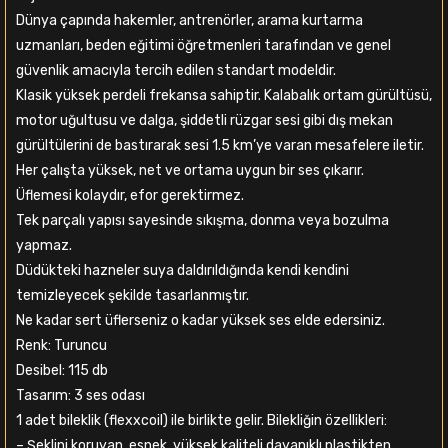
Dünya çapında hakemler, antrenörler, arama kurtarma
uzmanları, beden eğitimi öğretmenleri tarafından ve genel
güvenlik amacıyla tercih edilen standart modeldir.
Klasik yüksek perdeli frekansa sahiptir. Kalabalık ortam gürültüsü,
motor uğultusu ve dalga, şiddetli rüzgar sesi gibi dış mekan
gürültülerini de bastırarak sesi 1.5 km’ye varan mesafelere iletir.
Her çalışta yüksek, net ve ortama uygun bir ses çıkarır.
Üflemesi kolaydır, efor gerektirmez.
Tek parçalı yapısı sayesinde sıkışma, donma veya bozulma
yapmaz.
Düdükteki hazneler suya daldırıldığında kendi kendini
temizleyecek şekilde tasarlanmıştır.
Ne kadar sert üflerseniz o kadar yüksek ses elde edersiniz.
Renk: Turuncu
Desibel: 115 db
Tasarım: 3 ses odası
1 adet bileklik (flexxcoil) ile birlikte gelir. Bilekliğin özellikleri:
– Şeklini koruyan, esnek, yüksek kaliteli dayanıklı plastikten