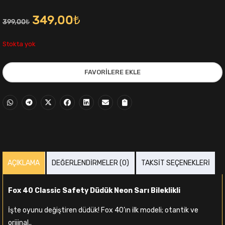
Orijinal
Şu
349,00
₺
399,00
₺
fiyat:
andaki
Stokta yok
399,00₺.
fiyat:
FAVORILERE EKLE
349,00₺.
i
AÇIKLAMA
DEĞERLENDIRMELER (0)
TAKSIT SEÇENEKLERI
,00₺.
Fox 40 Classic Safety Düdük Neon Sarı Bileklikli
İşte oyunu değiştiren düdük! Fox 40’ın ilk modeli; otantik ve
orijinal..