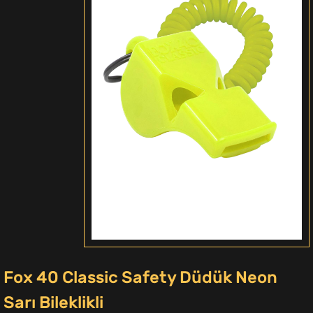
Fox 40 Classic Safety Düdük Neon
Sarı Bileklikli