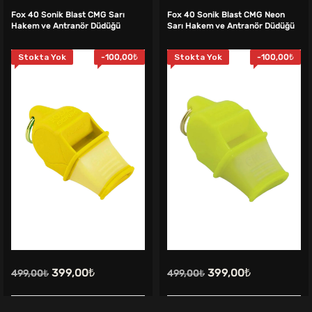
Fox 40 Sonik Blast CMG Sarı
Fox 40 Sonik Blast CMG Neon
Hakem ve Antranör Düdüğü
Sarı Hakem ve Antranör Düdüğü
Stokta Yok
-
100,00
₺
Stokta Yok
-
100,00
₺
Orijinal
Şu
Orijinal
Şu
399,00
₺
399,00
₺
499,00
₺
499,00
₺
fiyat:
andaki
fiyat:
andaki