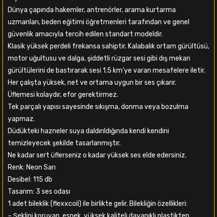
Dünya çapında hakemler, antrenörler, arama kurtarma
uzmanları, beden eğitimi öğretmenleri tarafından ve genel
güvenlik amacıyla tercih edilen standart modeldir.
Klasik yüksek perdeli frekansa sahiptir. Kalabalık ortam gürültüsü,
motor uğultusu ve dalga, şiddetli rüzgar sesi gibi dış mekan
gürültülerini de bastırarak sesi 1.5 km’ye varan mesafelere iletir.
Her çalışta yüksek, net ve ortama uygun bir ses çıkarır.
Üflemesi kolaydır, efor gerektirmez.
Tek parçalı yapısı sayesinde sıkışma, donma veya bozulma
yapmaz.
Düdükteki hazneler suya daldırıldığında kendi kendini
temizleyecek şekilde tasarlanmıştır.
Ne kadar sert üflerseniz o kadar yüksek ses elde edersiniz.
Renk: Neon Sarı
Desibel: 115 db
Tasarım: 3 ses odası
1 adet bileklik (flexxcoil) ile birlikte gelir. Bilekliğin özellikleri:
– Şeklini koruyan, esnek, yüksek kaliteli dayanıklı plastikten