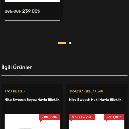
Orijinal
Şu
239,00
₺
285,00
₺
fiyat:
andaki
285,00₺.
fiyat:
239,00₺.
İlgili Ürünler
SPOR BILEKLIK
SPORCU AKSESUARLARI
Nike Swoosh Beyaz Havlu Bileklik
Nike Swoosh Haki Havlu Bileklik
-
100,00
₺
Stokta Yok
-
101,00
₺