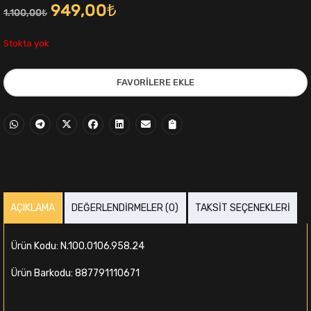
Orijinal
Şu
949,00
₺
1.100,00
₺
fiyat:
andaki
Stokta yok
1.100,00₺.
fiyat:
FAVORILERE EKLE
949,00₺.
i
AÇIKLAMA
DEĞERLENDIRMELER (0)
TAKSIT SEÇENEKLERI
,00₺.
Ürün Kodu: N.100.0106.958.24
Ürün Barkodu: 887791110671