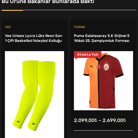
Bu Ürüne Bakanlar Bunlarada Baktı
VEE
FORMA
Vee Unisex Lycra Lüks Neon Sarı
Puma Galatasaray S.K Orijinal 5
1 Çift Basketbol Voleybol Kolluğu
Yıldızlı 25. Şampiyonluk Forması
Stokta Yok
2.099,00
₺
–
2.699,00
₺