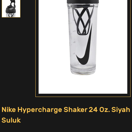
Nike Hypercharge Shaker 24 Oz. Siyah
Suluk