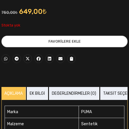
Orijinal
Şu
649,00
₺
750,00
₺
fiyat:
andaki
Stokta yok
750,00₺.
fiyat:
FAVORILERE EKLE
649,00₺.
i
AÇIKLAMA
EK BILGI
DEĞERLENDIRMELER (0)
TAKSIT SEÇE
,00₺.
Marka
PUMA
Malzeme
Sentetik