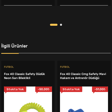
fiyat:
andaki
fiyat:
andaki
285,00₺.
fiyat:
799,00₺.
fiyat:
239,00₺.
749,00₺.
İlgili Ürünler
FUTBOL
FUTBOL
Fox 40 Classic Safety Düdük
Fox 40 Classic Cmg Safety Mavi
Neon Sarı Bileklikli
Hakem ve Antrenör Düdüğü
Stokta Yok
-
50,00
₺
Stokta Yok
-
51,00
₺