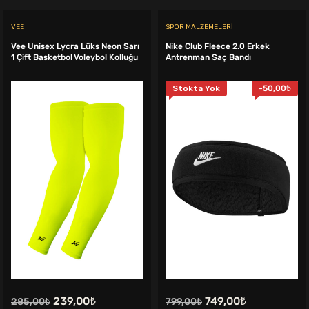
VEE
SPOR MALZEMELERI
Vee Unisex Lycra Lüks Neon Sarı
Nike Club Fleece 2.0 Erkek
1 Çift Basketbol Voleybol Kolluğu
Antrenman Saç Bandı
Stokta Yok
-
50,00
₺
Orijinal
Şu
Orijinal
Şu
239,00
₺
749,00
₺
285,00
₺
799,00
₺