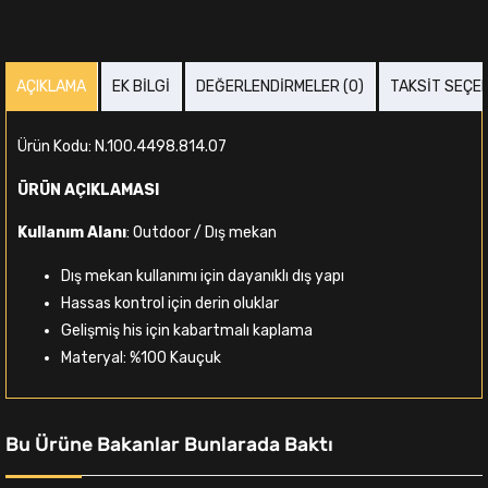
AÇIKLAMA
EK BILGI
DEĞERLENDIRMELER (0)
TAKSIT SEÇE
Ürün Kodu: N.100.4498.814.07
ÜRÜN AÇIKLAMASI
Kullanım Alanı
: Outdoor / Dış mekan
Dış mekan kullanımı için dayanıklı dış yapı
Hassas kontrol için derin oluklar
Gelişmiş his için kabartmalı kaplama
Materyal: %100 Kauçuk
Bu Ürüne Bakanlar Bunlarada Baktı