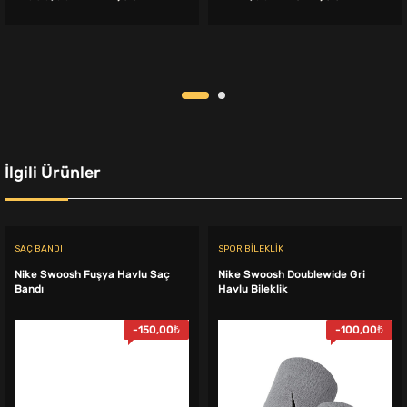
fiyat:
andaki
fiyat:
andaki
2.650,00₺.
fiyat:
4.999,00₺.
fiyat:
2.199,00₺.
4.399,00
İlgili Ürünler
SAÇ BANDI
SPOR BILEKLIK
Nike Swoosh Fuşya Havlu Saç
Nike Swoosh Doublewide Gri
Bandı
Havlu Bileklik
-
150,00
₺
-
100,00
₺