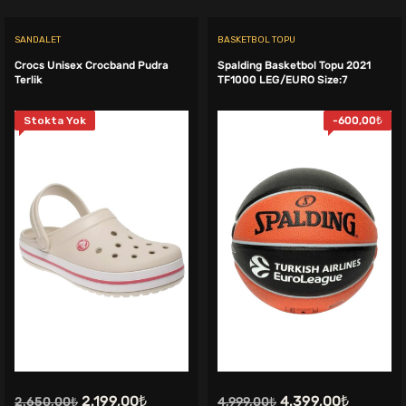
SANDALET
BASKETBOL TOPU
Crocs Unisex Crocband Pudra
Spalding Basketbol Topu 2021
Terlik
TF1000 LEG/EURO Size:7
Stokta Yok
-
600,00
₺
Orijinal
Şu
Orijinal
Şu
2.199,00
₺
4.399,00
₺
2.650,00
₺
4.999,00
₺